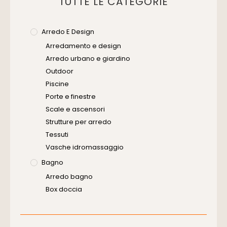
TUTTE LE CATEGORIE
Arredo E Design
Arredamento e design
Arredo urbano e giardino
Outdoor
Piscine
Porte e finestre
Scale e ascensori
Strutture per arredo
Tessuti
Vasche idromassaggio
Bagno
Arredo bagno
Box doccia
Cassette di scarico
Placche di comando per wc