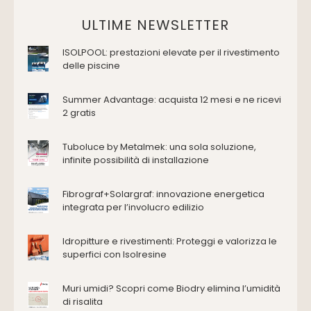
Vasche da bagno
Domotica Ed Impianti Elettrici
ULTIME NEWSLETTER
Termostati
ISOLPOOL: prestazioni elevate per il rivestimento
Edilizia
delle piscine
Accessori
Antincendio e sicurezza
Summer Advantage: acquista 12 mesi e ne ricevi
2 gratis
Attrezzature manuali
Cantiere e macchine
Tuboluce by Metalmek: una sola soluzione,
Cappe d'aspirazione
infinite possibilità di installazione
Consolidamento
Coperture
Fibrograf+Solargraf: innovazione energetica
Deumidificazione
integrata per l’involucro edilizio
Domotica e impianti elettrici
Energie rinnovabili
Idropitture e rivestimenti: Proteggi e valorizza le
Ferramenta e fissaggi
superfici con Isolresine
Impermeabilizzazione
Muri umidi? Scopri come Biodry elimina l’umidità
Impianti idrici e depurazione
di risalita
Impianti termici e climatizzazione