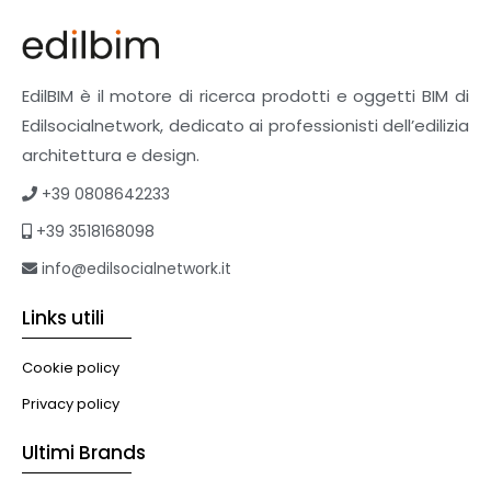
Finiture
Pavimenti e rivestimenti
Pavimenti industriali
Sistemi giardini pensili
EdilBIM è il motore di ricerca prodotti e oggetti BIM di
Supporti per esterni
Edilsocialnetwork, dedicato ai professionisti dell’edilizia
Tetti verdi
architettura e design.
Formazione
+39 0808642233
Corsi on-line
+39 3518168098
eBook
Formazione professionale
info@edilsocialnetwork.it
Libri
Links utili
Illuminazione
Illuminazione
Cookie policy
Impianti VMC
Privacy policy
Muratura
Ultimi Brands
Murature
Progettazione Infrastrutturale