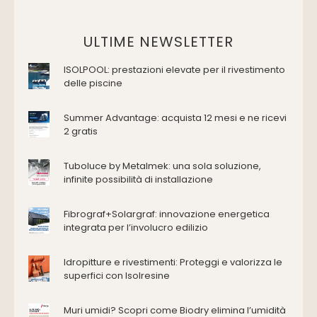
Vasche da bagno
Domotica Ed Impianti Elettrici
ULTIME NEWSLETTER
Termostati
ISOLPOOL: prestazioni elevate per il rivestimento
Edilizia
delle piscine
Accessori
Antincendio e sicurezza
Summer Advantage: acquista 12 mesi e ne ricevi
2 gratis
Attrezzature manuali
Cantiere e macchine
Tuboluce by Metalmek: una sola soluzione,
Cappe d'aspirazione
infinite possibilità di installazione
Consolidamento
Coperture
Fibrograf+Solargraf: innovazione energetica
Deumidificazione
integrata per l’involucro edilizio
Domotica e impianti elettrici
Energie rinnovabili
Idropitture e rivestimenti: Proteggi e valorizza le
Ferramenta e fissaggi
superfici con Isolresine
Impermeabilizzazione
Muri umidi? Scopri come Biodry elimina l’umidità
Impianti idrici e depurazione