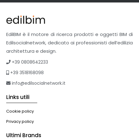
Finiture
Pavimenti e rivestimenti
Pavimenti industriali
Sistemi giardini pensili
EdilBIM è il motore di ricerca prodotti e oggetti BIM di
Supporti per esterni
Edilsocialnetwork, dedicato ai professionisti dell’edilizia
Tetti verdi
architettura e design.
Formazione
+39 0808642233
Corsi on-line
+39 3518168098
eBook
Formazione professionale
info@edilsocialnetwork.it
Libri
Links utili
Illuminazione
Illuminazione
Cookie policy
Impianti VMC
Privacy policy
Muratura
Ultimi Brands
Murature