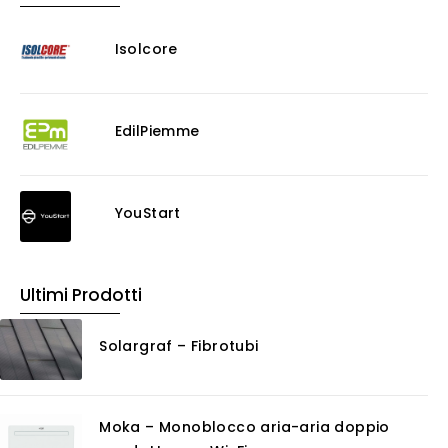
Progettazione Infrastrutturale
Isolcore
Risanamento E Restauro
Antigraffiti
Antiscivolo
Consolidanti
EdilPiemme
Decappante
Detergenti a base acida
Detergenti ad acqua
YouStart
Ossidante
Protettivi
Pulitori
Ultimi Prodotti
Rasanti per muro
Solventi
Solargraf – Fibrotubi
Senza Categoria
Servizi
Certificazioni
Moka – Monoblocco aria-aria doppio
Consulenza