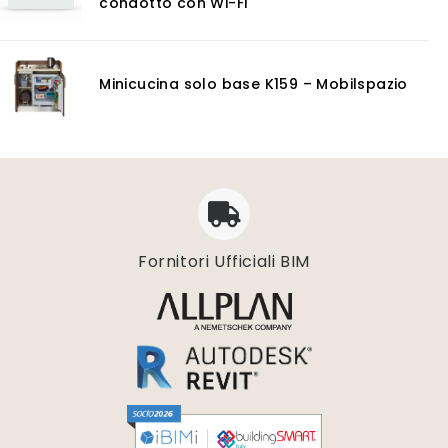
condotto con Wi-Fi
Noleggio
Software
GIS
Minicucina solo base K159 – Mobilspazio
Piattaforme Cloud
Progettazione impianti scarico acque
Software 3D
Software CAD/CAM
Software calcolo umidità e condensazione
Software di conversione vettoriale
Software di gestione dati geospaziali
Fornitori Ufficiali BIM
Software di progettazione degli acquedotti
Software di progettazione delle rotatorie
Software di progettazione geotecnica
Software di simulazioni multi-fisiche
Software diagnosi energetica
Software digitalizzazione
Software disegno 2D