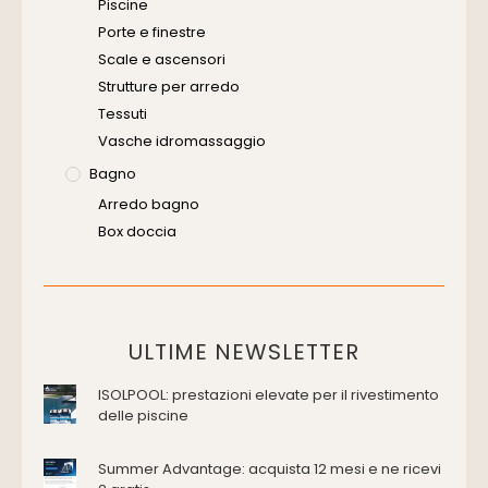
Piscine
Porte e finestre
Scale e ascensori
Strutture per arredo
Tessuti
Vasche idromassaggio
Bagno
Arredo bagno
Box doccia
Cassette di scarico
Placche di comando per wc
Vasche da bagno
Domotica Ed Impianti Elettrici
ULTIME NEWSLETTER
Termostati
ISOLPOOL: prestazioni elevate per il rivestimento
Edilizia
delle piscine
Accessori
Antincendio e sicurezza
Summer Advantage: acquista 12 mesi e ne ricevi