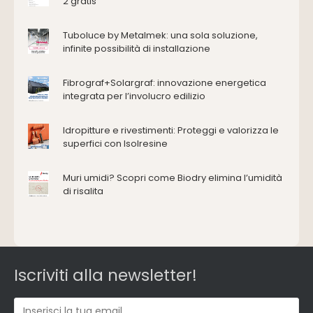
2 gratis
Attrezzature manuali
Cantiere e macchine
Tuboluce by Metalmek: una sola soluzione,
Cappe d'aspirazione
infinite possibilità di installazione
Consolidamento
Coperture
Fibrograf+Solargraf: innovazione energetica
Deumidificazione
integrata per l’involucro edilizio
Domotica e impianti elettrici
Energie rinnovabili
Idropitture e rivestimenti: Proteggi e valorizza le
Ferramenta e fissaggi
superfici con Isolresine
Impermeabilizzazione
Muri umidi? Scopri come Biodry elimina l’umidità
Impianti idrici e depurazione
di risalita
Impianti termici e climatizzazione
Intonaci, vernici e collanti
Isolamento
Materiali da costruzione
Pannelli
Iscriviti alla newsletter!
Pareti esterne e facciate
Pareti Interne