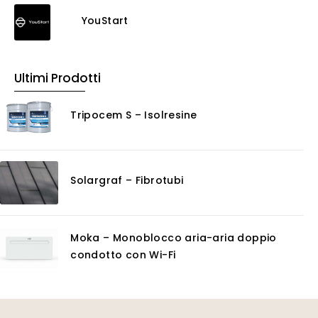
Detergenti ad acqua
YouStart
Ossidante
Protettivi
Pulitori
Ultimi Prodotti
Rasanti per muro
Solventi
Tripocem S – Isolresine
Senza Categoria
Servizi
Certificazioni
Solargraf – Fibrotubi
Consulenza
Noleggio
Software
Moka – Monoblocco aria-aria doppio
GIS
condotto con Wi-Fi
Piattaforme Cloud
Progettazione impianti scarico acque
Software 3D
Software CAD/CAM