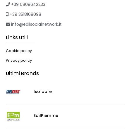
Formazione
+39 0808642233
Corsi on-line
+39 3518168098
eBook
Formazione professionale
info@edilsocialnetwork.it
Libri
Links utili
Illuminazione
Illuminazione
Cookie policy
Impianti VMC
Privacy policy
Muratura
Ultimi Brands
Murature
Progettazione Infrastrutturale
Isolcore
Risanamento E Restauro
Antigraffiti
Antiscivolo
Consolidanti
EdilPiemme
Decappante
Detergenti a base acida