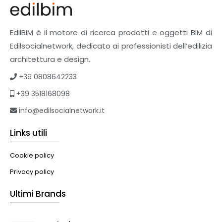
Pavimenti e rivestimenti
Pavimenti industriali
Sistemi giardini pensili
EdilBIM è il motore di ricerca prodotti e oggetti BIM di
Supporti per esterni
Edilsocialnetwork, dedicato ai professionisti dell’edilizia
Tetti verdi
architettura e design.
Formazione
+39 0808642233
Corsi on-line
+39 3518168098
eBook
Formazione professionale
info@edilsocialnetwork.it
Libri
Links utili
Illuminazione
Illuminazione
Cookie policy
Impianti VMC
Privacy policy
Muratura
Ultimi Brands
Murature
Progettazione Infrastrutturale