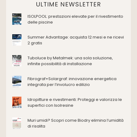
Domotica Ed Impianti Elettrici
ULTIME NEWSLETTER
Termostati
ISOLPOOL: prestazioni elevate per il rivestimento
Edilizia
delle piscine
Accessori
Antincendio e sicurezza
Summer Advantage: acquista 12 mesi e ne ricevi
2 gratis
Attrezzature manuali
Cantiere e macchine
Tuboluce by Metalmek: una sola soluzione,
Cappe d'aspirazione
infinite possibilità di installazione
Consolidamento
Coperture
Fibrograf+Solargraf: innovazione energetica
Deumidificazione
integrata per l’involucro edilizio
Domotica e impianti elettrici
Energie rinnovabili
Idropitture e rivestimenti: Proteggi e valorizza le
Ferramenta e fissaggi
superfici con Isolresine
Impermeabilizzazione
Muri umidi? Scopri come Biodry elimina l’umidità
Impianti idrici e depurazione
di risalita
Impianti termici e climatizzazione
Intonaci, vernici e collanti