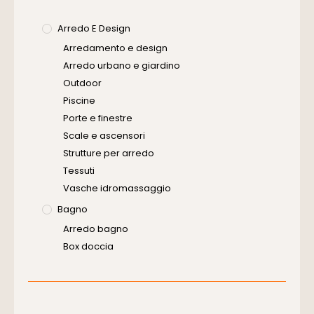
Arredo E Design
Arredamento e design
Arredo urbano e giardino
Outdoor
Piscine
Porte e finestre
Scale e ascensori
Strutture per arredo
Tessuti
Vasche idromassaggio
Bagno
Arredo bagno
Box doccia
Cassette di scarico
Placche di comando per wc
Vasche da bagno