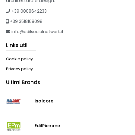
architettura e design.
Formazione
+39 0808642233
Corsi on-line
+39 3518168098
eBook
Formazione professionale
info@edilsocialnetwork.it
Libri
Links utili
Illuminazione
Illuminazione
Cookie policy
Impianti VMC
Privacy policy
Muratura
Ultimi Brands
Murature
Progettazione Infrastrutturale
Isolcore
Risanamento E Restauro
Antigraffiti
Antiscivolo
Consolidanti
EdilPiemme
Decappante