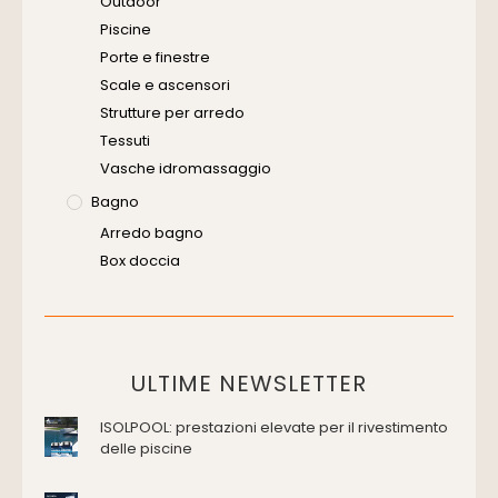
Outdoor
Piscine
Porte e finestre
Scale e ascensori
Strutture per arredo
Tessuti
Vasche idromassaggio
Bagno
Arredo bagno
Box doccia
Cassette di scarico
Placche di comando per wc
Vasche da bagno
Domotica Ed Impianti Elettrici
ULTIME NEWSLETTER
Termostati
ISOLPOOL: prestazioni elevate per il rivestimento
Edilizia
delle piscine
Accessori