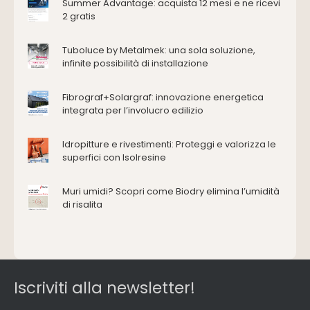
Antincendio e sicurezza
Summer Advantage: acquista 12 mesi e ne ricevi
2 gratis
Attrezzature manuali
Cantiere e macchine
Tuboluce by Metalmek: una sola soluzione,
Cappe d'aspirazione
infinite possibilità di installazione
Consolidamento
Coperture
Fibrograf+Solargraf: innovazione energetica
Deumidificazione
integrata per l’involucro edilizio
Domotica e impianti elettrici
Energie rinnovabili
Idropitture e rivestimenti: Proteggi e valorizza le
Ferramenta e fissaggi
superfici con Isolresine
Impermeabilizzazione
Muri umidi? Scopri come Biodry elimina l’umidità
Impianti idrici e depurazione
di risalita
Impianti termici e climatizzazione
Intonaci, vernici e collanti
Isolamento
Materiali da costruzione
Pannelli
Iscriviti alla newsletter!
Pareti esterne e facciate