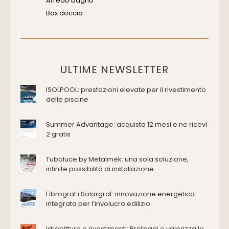
Arredo bagno
Box doccia
Cassette di scarico
Placche di comando per wc
Vasche da bagno
Domotica Ed Impianti Elettrici
ULTIME NEWSLETTER
Termostati
ISOLPOOL: prestazioni elevate per il rivestimento
Edilizia
delle piscine
Accessori
Antincendio e sicurezza
Summer Advantage: acquista 12 mesi e ne ricevi
2 gratis
Attrezzature manuali
Cantiere e macchine
Tuboluce by Metalmek: una sola soluzione,
Cappe d'aspirazione
infinite possibilità di installazione
Consolidamento
Coperture
Fibrograf+Solargraf: innovazione energetica
Deumidificazione
integrata per l’involucro edilizio
Domotica e impianti elettrici
Energie rinnovabili
Idropitture e rivestimenti: Proteggi e valorizza le