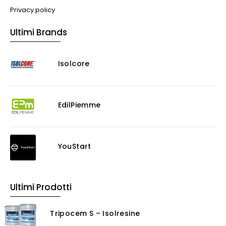
Impianti VMC
Privacy policy
Muratura
Ultimi Brands
Murature
Progettazione Infrastrutturale
Isolcore
Risanamento E Restauro
Antigraffiti
Antiscivolo
Consolidanti
EdilPiemme
Decappante
Detergenti a base acida
Detergenti ad acqua
YouStart
Ossidante
Protettivi
Pulitori
Ultimi Prodotti
Rasanti per muro
Solventi
Tripocem S – Isolresine
Senza Categoria