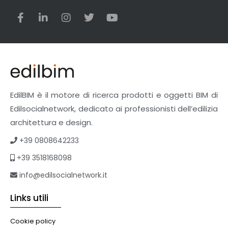
Utensili
Veicoli multiuso
Facciate Ventilate
Finiture
Pavimenti e rivestimenti
Pavimenti industriali
Sistemi giardini pensili
EdilBIM è il motore di ricerca prodotti e oggetti BIM di
Supporti per esterni
Edilsocialnetwork, dedicato ai professionisti dell’edilizia
Tetti verdi
architettura e design.
Formazione
+39 0808642233
Corsi on-line
+39 3518168098
eBook
Formazione professionale
info@edilsocialnetwork.it
Libri
Links utili
Illuminazione
Illuminazione
Cookie policy