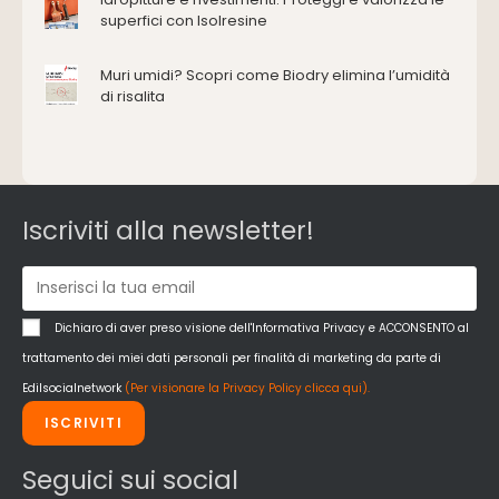
Ferramenta e fissaggi
superfici con Isolresine
Impermeabilizzazione
Muri umidi? Scopri come Biodry elimina l’umidità
Impianti idrici e depurazione
di risalita
Impianti termici e climatizzazione
Intonaci, vernici e collanti
Isolamento
Materiali da costruzione
Pannelli
Iscriviti alla newsletter!
Pareti esterne e facciate
Pareti Interne
reti
Reti di adduzione gas
Dichiaro di aver preso visione dell'Informativa Privacy e ACCONSENTO al
Sicurezza e dpi
trattamento dei miei dati personali per finalità di marketing da parte di
Siderurgia
Edilsocialnetwork
(Per visionare la Privacy Policy clicca qui).
Strumenti di rilievo e misurazione
ISCRIVITI
Strutture
Superfici
Seguici sui social
Teli