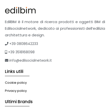
Finiture
Pavimenti e rivestimenti
Pavimenti industriali
Sistemi giardini pensili
EdilBIM è il motore di ricerca prodotti e oggetti BIM di
Supporti per esterni
Edilsocialnetwork, dedicato ai professionisti dell’edilizia
Tetti verdi
architettura e design.
Formazione
+39 0808642233
Corsi on-line
+39 3518168098
eBook
Formazione professionale
info@edilsocialnetwork.it
Libri
Links utili
Illuminazione
Illuminazione
Cookie policy
Impianti VMC
Privacy policy
Muratura
Ultimi Brands
Murature
Progettazione Infrastrutturale