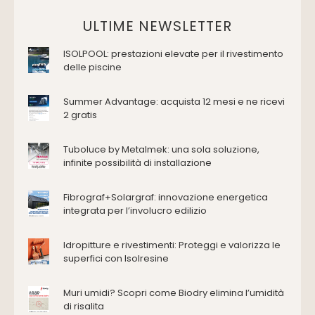
Vasche da bagno
Domotica Ed Impianti Elettrici
ULTIME NEWSLETTER
Termostati
ISOLPOOL: prestazioni elevate per il rivestimento
Edilizia
delle piscine
Accessori
Antincendio e sicurezza
Summer Advantage: acquista 12 mesi e ne ricevi
2 gratis
Attrezzature manuali
Cantiere e macchine
Tuboluce by Metalmek: una sola soluzione,
Cappe d'aspirazione
infinite possibilità di installazione
Consolidamento
Coperture
Fibrograf+Solargraf: innovazione energetica
Deumidificazione
integrata per l’involucro edilizio
Domotica e impianti elettrici
Energie rinnovabili
Idropitture e rivestimenti: Proteggi e valorizza le
Ferramenta e fissaggi
superfici con Isolresine
Impermeabilizzazione
Muri umidi? Scopri come Biodry elimina l’umidità
Impianti idrici e depurazione
di risalita
Impianti termici e climatizzazione