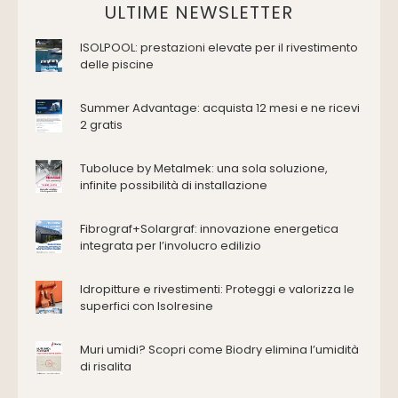
Domotica Ed Impianti Elettrici
ULTIME NEWSLETTER
Termostati
ISOLPOOL: prestazioni elevate per il rivestimento
Edilizia
delle piscine
Accessori
Antincendio e sicurezza
Summer Advantage: acquista 12 mesi e ne ricevi
2 gratis
Attrezzature manuali
Cantiere e macchine
Tuboluce by Metalmek: una sola soluzione,
Cappe d'aspirazione
infinite possibilità di installazione
Consolidamento
Coperture
Fibrograf+Solargraf: innovazione energetica
Deumidificazione
integrata per l’involucro edilizio
Domotica e impianti elettrici
Energie rinnovabili
Idropitture e rivestimenti: Proteggi e valorizza le
Ferramenta e fissaggi
superfici con Isolresine
Impermeabilizzazione
Muri umidi? Scopri come Biodry elimina l’umidità
Impianti idrici e depurazione
di risalita
Impianti termici e climatizzazione
Intonaci, vernici e collanti