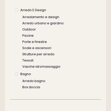
Arredo E Design
Arredamento e design
Arredo urbano e giardino
Outdoor
Piscine
Porte e finestre
Scale e ascensori
Strutture per arredo
Tessuti
Vasche idromassaggio
Bagno
Arredo bagno
Box doccia
Cassette di scarico
Placche di comando per wc
Vasche da bagno