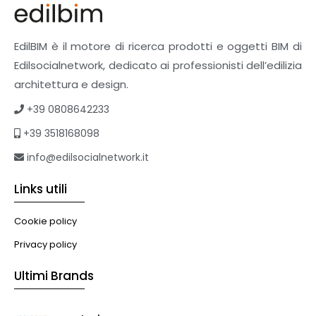
Pavimenti e rivestimenti
Pavimenti industriali
Sistemi giardini pensili
EdilBIM è il motore di ricerca prodotti e oggetti BIM di
Supporti per esterni
Edilsocialnetwork, dedicato ai professionisti dell’edilizia
Tetti verdi
architettura e design.
Formazione
+39 0808642233
Corsi on-line
+39 3518168098
eBook
Formazione professionale
info@edilsocialnetwork.it
Libri
Links utili
Illuminazione
Illuminazione
Cookie policy
Impianti VMC
Privacy policy
Muratura
Ultimi Brands
Murature
Progettazione Infrastrutturale