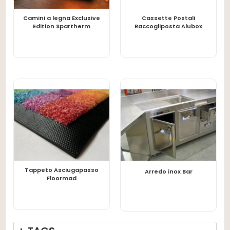
Camini a legna Exclusive
Cassette Postali
LEGGI TUTTO
LEGGI TUTTO
Edition Spartherm
Raccogliposta Alubox
Tappeto Asciugapasso
LEGGI TUTTO
LEGGI TUTTO
Arredo inox Bar
Floormad