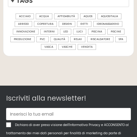
+ TAGS
ACCIAIO
ACQUA
AFFIDABILITÀ
AQUOS
AQUOSITALIA
ARREDO
COPERTURA
DESIGN
GETTI
IDROMASSAGGIO
INNOVAZIONE
INTERNI
LED
LUCI
PISCINA
PISCINE
PRODUZIONE
PVC
QUALITÀ
RELAX
RISCALDATORE
SPA
VASCA
VASCHE
VENDITA
Iscriviti alla newsletter!
Dichiaro di aver preso visione dell'Informativa Privacy e ACCONSENTO al
trattamento dei miei dati personali per finalità di marketing da parte di