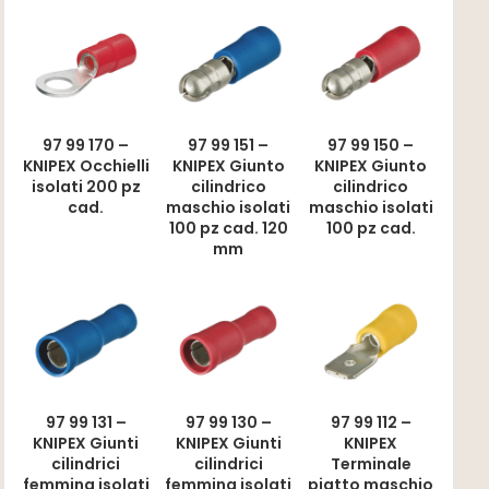
97 99 170 –
97 99 151 –
97 99 150 –
KNIPEX Occhielli
KNIPEX Giunto
KNIPEX Giunto
isolati 200 pz
cilindrico
cilindrico
cad.
maschio isolati
maschio isolati
100 pz cad. 120
100 pz cad.
mm
97 99 131 –
97 99 130 –
97 99 112 –
KNIPEX Giunti
KNIPEX Giunti
KNIPEX
cilindrici
cilindrici
Terminale
femmina isolati
femmina isolati
piatto maschio