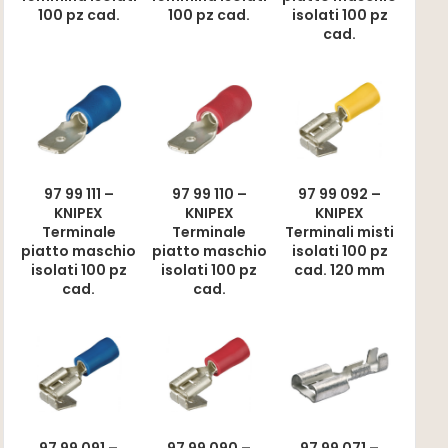
100 pz cad.
100 pz cad.
isolati 100 pz
cad.
97 99 111 –
97 99 110 –
97 99 092 –
KNIPEX
KNIPEX
KNIPEX
Terminale
Terminale
Terminali misti
piatto maschio
piatto maschio
isolati 100 pz
isolati 100 pz
isolati 100 pz
cad. 120 mm
cad.
cad.
97 99 091 –
97 99 090 –
97 99 071 –