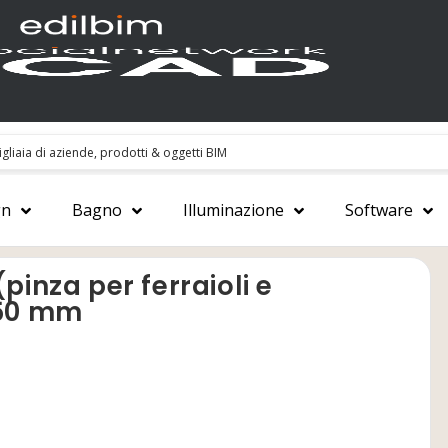
gn
Bagno
Illuminazione
Software
pinza per ferraioli e
250 mm