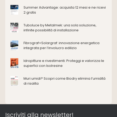
Accessori
Antincendio e sicurezza
Summer Advantage: acquista 12 mesi e ne ricevi
2 gratis
Attrezzature manuali
Cantiere e macchine
Tuboluce by Metalmek: una sola soluzione,
Cappe d'aspirazione
infinite possibilità di installazione
Consolidamento
Coperture
Fibrograf+Solargraf: innovazione energetica
Deumidificazione
integrata per l’involucro edilizio
Domotica e impianti elettrici
Energie rinnovabili
Idropitture e rivestimenti: Proteggi e valorizza le
Ferramenta e fissaggi
superfici con Isolresine
Impermeabilizzazione
Muri umidi? Scopri come Biodry elimina l’umidità
Impianti idrici e depurazione
di risalita
Impianti termici e climatizzazione
Intonaci, vernici e collanti
Isolamento
Materiali da costruzione
Pannelli
Iscriviti alla newsletter!