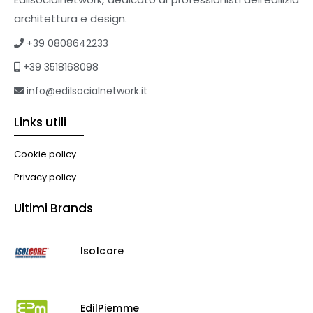
Tetti verdi
architettura e design.
Formazione
+39 0808642233
Corsi on-line
+39 3518168098
eBook
Formazione professionale
info@edilsocialnetwork.it
Libri
Links utili
Illuminazione
Illuminazione
Cookie policy
Impianti VMC
Privacy policy
Muratura
Ultimi Brands
Murature
Progettazione Infrastrutturale
Isolcore
Risanamento E Restauro
Antigraffiti
Antiscivolo
Consolidanti
EdilPiemme