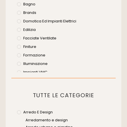
Bagno
Brands
Domotica Ed Impianti Elettrici
Edilizia
Facciate Ventilate
Finiture
Formazione
Illuminazione
Impianti VMC
Muratura
Murature
TUTTE LE CATEGORIE
Progettazione Infrastrutturale
Risanamento E Restauro
Arredo E Design
Senza Categoria
Arredamento e design
Servizi