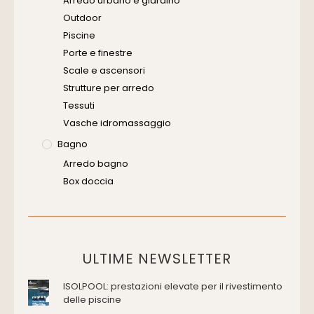
Arredo urbano e giardino
Software
Outdoor
Piscine
Porte e finestre
Scale e ascensori
Strutture per arredo
Tessuti
Vasche idromassaggio
Bagno
Arredo bagno
Box doccia
Cassette di scarico
Placche di comando per wc
Vasche da bagno
Domotica Ed Impianti Elettrici
ULTIME NEWSLETTER
Termostati
ISOLPOOL: prestazioni elevate per il rivestimento
Edilizia
delle piscine