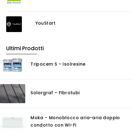
Decappante
Detergenti a base acida
Detergenti ad acqua
YouStart
Ossidante
Protettivi
Pulitori
Ultimi Prodotti
Rasanti per muro
Solventi
Tripocem S – Isolresine
Senza Categoria
Servizi
Certificazioni
Solargraf – Fibrotubi
Consulenza
Noleggio
Software
Moka – Monoblocco aria-aria doppio
GIS
condotto con Wi-Fi
Piattaforme Cloud
Progettazione impianti scarico acque