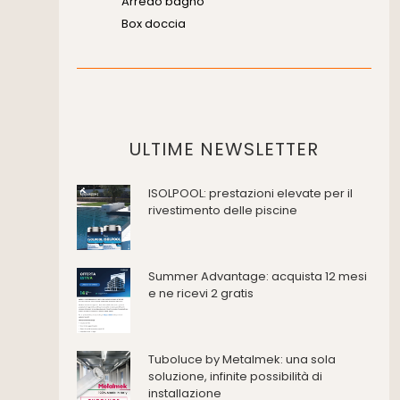
Arredo bagno
Box doccia
Cassette di scarico
Placche di comando per wc
Vasche da bagno
Domotica Ed Impianti Elettrici
Termostati
ULTIME NEWSLETTER
Edilizia
ISOLPOOL: prestazioni elevate per il
Accessori
rivestimento delle piscine
Antincendio e sicurezza
Attrezzature manuali
Cantiere e macchine
Summer Advantage: acquista 12 mesi
Cappe d'aspirazione
e ne ricevi 2 gratis
Consolidamento
Coperture
Deumidificazione
Tuboluce by Metalmek: una sola
Domotica e impianti elettrici
soluzione, infinite possibilità di
installazione
Energie rinnovabili