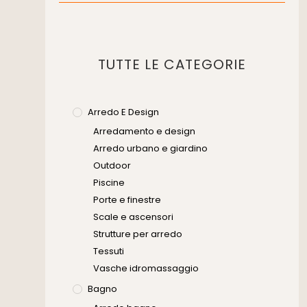
Muratura
Murature
Progettazione Infrastrutturale
TUTTE LE CATEGORIE
Risanamento E Restauro
Senza Categoria
Servizi
Arredo E Design
Arredamento e design
Software
Arredo urbano e giardino
Outdoor
Piscine
Porte e finestre
Scale e ascensori
Strutture per arredo
Tessuti
Vasche idromassaggio
Bagno