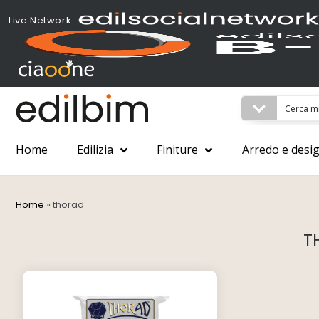
Live Network
Home
Edilizia
Finiture
Arredo e desi
Home
»
thorad
T