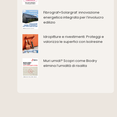
Ferramenta e fissaggi
Impermeabilizzazione
Fibrograf+Solargraf: innovazione
energetica integrata per l’involucro
Impianti idrici e depurazione
edilizio
Impianti termici e climatizzazione
Intonaci, vernici e collanti
Idropitture e rivestimenti: Proteggi e
Isolamento
valorizza le superfici con Isolresine
Materiali da costruzione
Pannelli
Pareti esterne e facciate
Muri umidi? Scopri come Biodry
Pareti Interne
elimina l’umidità di risalita
reti
Reti di adduzione gas
Sicurezza e dpi
Siderurgia
Strumenti di rilievo e misurazione
Strutture
Superfici
Teli