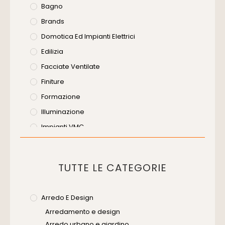
Bagno
Brands
Domotica Ed Impianti Elettrici
Edilizia
Facciate Ventilate
Finiture
Formazione
Illuminazione
Impianti VMC
Muratura
Murature
TUTTE LE CATEGORIE
Progettazione Infrastrutturale
Risanamento E Restauro
Arredo E Design
Senza Categoria
Arredamento e design
Servizi
Arredo urbano e giardino