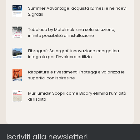
Antincendio e sicurezza
Summer Advantage: acquista 12 mesi e ne ricevi
2 gratis
Attrezzature manuali
Cantiere e macchine
Tuboluce by Metalmek: una sola soluzione,
Cappe d'aspirazione
infinite possibilità di installazione
Consolidamento
Coperture
Fibrograf+Solargraf: innovazione energetica
Deumidificazione
integrata per l’involucro edilizio
Domotica e impianti elettrici
Energie rinnovabili
Idropitture e rivestimenti: Proteggi e valorizza le
Ferramenta e fissaggi
superfici con Isolresine
Impermeabilizzazione
Muri umidi? Scopri come Biodry elimina l’umidità
Impianti idrici e depurazione
di risalita
Impianti termici e climatizzazione
Intonaci, vernici e collanti
Isolamento
Materiali da costruzione
Pannelli
Iscriviti alla newsletter!