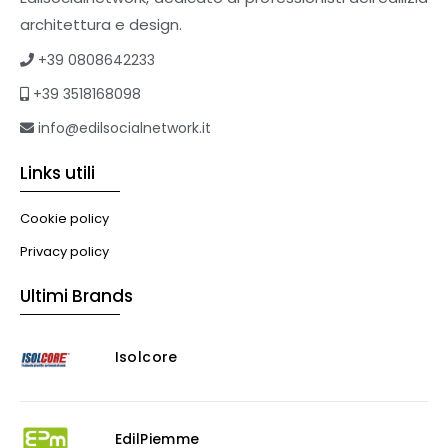
Tetti verdi
architettura e design.
Formazione
+39 0808642233
Corsi on-line
+39 3518168098
eBook
Formazione professionale
info@edilsocialnetwork.it
Libri
Links utili
Illuminazione
Illuminazione
Cookie policy
Impianti VMC
Privacy policy
Muratura
Ultimi Brands
Murature
Progettazione Infrastrutturale
Isolcore
Risanamento E Restauro
Antigraffiti
Antiscivolo
Consolidanti
EdilPiemme