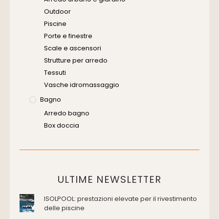
Software
Outdoor
Piscine
Porte e finestre
Scale e ascensori
Strutture per arredo
Tessuti
Vasche idromassaggio
Bagno
Arredo bagno
Box doccia
Cassette di scarico
Placche di comando per wc
Vasche da bagno
Domotica Ed Impianti Elettrici
ULTIME NEWSLETTER
Termostati
ISOLPOOL: prestazioni elevate per il rivestimento
Edilizia
delle piscine
Accessori