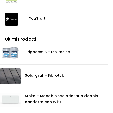
Decappante
Detergenti a base acida
Detergenti ad acqua
YouStart
Ossidante
Protettivi
Pulitori
Ultimi Prodotti
Rasanti per muro
Solventi
Tripocem S – Isolresine
Senza Categoria
Servizi
Certificazioni
Solargraf – Fibrotubi
Consulenza
Noleggio
Software
Moka – Monoblocco aria-aria doppio
GIS
condotto con Wi-Fi
Piattaforme Cloud
Progettazione impianti scarico acque