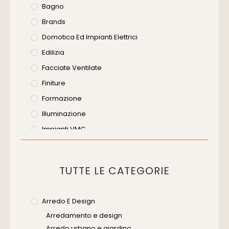
Bagno
Brands
Domotica Ed Impianti Elettrici
Edilizia
Facciate Ventilate
Finiture
Formazione
Illuminazione
Impianti VMC
Muratura
Murature
TUTTE LE CATEGORIE
Progettazione Infrastrutturale
Risanamento E Restauro
Arredo E Design
Senza Categoria
Arredamento e design
Servizi
Arredo urbano e giardino