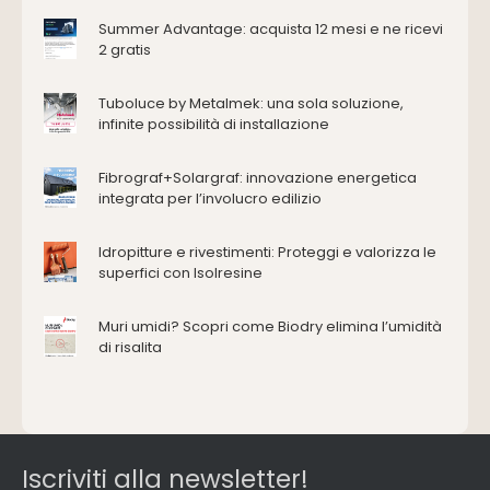
Antincendio e sicurezza
Summer Advantage: acquista 12 mesi e ne ricevi
2 gratis
Attrezzature manuali
Cantiere e macchine
Tuboluce by Metalmek: una sola soluzione,
Cappe d'aspirazione
infinite possibilità di installazione
Consolidamento
Coperture
Fibrograf+Solargraf: innovazione energetica
Deumidificazione
integrata per l’involucro edilizio
Domotica e impianti elettrici
Energie rinnovabili
Idropitture e rivestimenti: Proteggi e valorizza le
Ferramenta e fissaggi
superfici con Isolresine
Impermeabilizzazione
Muri umidi? Scopri come Biodry elimina l’umidità
Impianti idrici e depurazione
di risalita
Impianti termici e climatizzazione
Intonaci, vernici e collanti
Isolamento
Materiali da costruzione
Pannelli
Iscriviti alla newsletter!