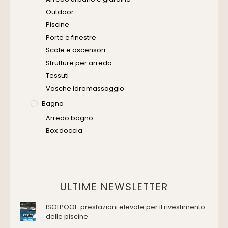
Software
Outdoor
Piscine
Porte e finestre
Scale e ascensori
Strutture per arredo
Tessuti
Vasche idromassaggio
Bagno
Arredo bagno
Box doccia
Cassette di scarico
Placche di comando per wc
Vasche da bagno
Domotica Ed Impianti Elettrici
ULTIME NEWSLETTER
Termostati
ISOLPOOL: prestazioni elevate per il rivestimento
Edilizia
delle piscine
Accessori