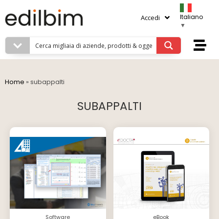
Italiano
Accedi
▼
Home
»
subappalti
SUBAPPALTI
Software
eBook