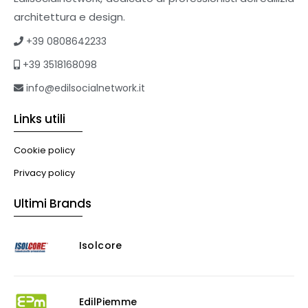
Tetti verdi
architettura e design.
Formazione
+39 0808642233
Corsi on-line
+39 3518168098
eBook
Formazione professionale
info@edilsocialnetwork.it
Libri
Links utili
Illuminazione
Illuminazione
Cookie policy
Impianti VMC
Privacy policy
Muratura
Ultimi Brands
Murature
Progettazione Infrastrutturale
Isolcore
Risanamento E Restauro
Antigraffiti
Antiscivolo
Consolidanti
EdilPiemme