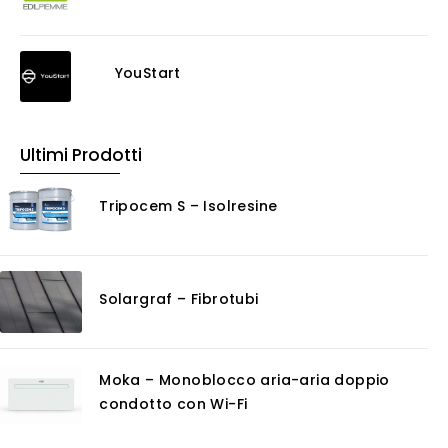
Decappante
Detergenti a base acida
Detergenti ad acqua
YouStart
Ossidante
Protettivi
Pulitori
Ultimi Prodotti
Rasanti per muro
Solventi
Tripocem S – Isolresine
Senza Categoria
Servizi
Certificazioni
Solargraf – Fibrotubi
Consulenza
Noleggio
Software
Moka – Monoblocco aria-aria doppio
GIS
condotto con Wi-Fi
Piattaforme Cloud
Progettazione impianti scarico acque