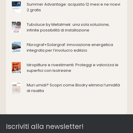
Antincendio e sicurezza
Summer Advantage: acquista 12 mesi e ne ricevi
2 gratis
Attrezzature manuali
Cantiere e macchine
Tuboluce by Metalmek: una sola soluzione,
Cappe d'aspirazione
infinite possibilità di installazione
Consolidamento
Coperture
Fibrograf+Solargraf: innovazione energetica
Deumidificazione
integrata per l’involucro edilizio
Domotica e impianti elettrici
Energie rinnovabili
Idropitture e rivestimenti: Proteggi e valorizza le
Ferramenta e fissaggi
superfici con Isolresine
Impermeabilizzazione
Muri umidi? Scopri come Biodry elimina l’umidità
Impianti idrici e depurazione
di risalita
Impianti termici e climatizzazione
Intonaci, vernici e collanti
Isolamento
Materiali da costruzione
Pannelli
Iscriviti alla newsletter!
Pareti esterne e facciate