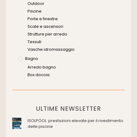
Software
Outdoor
Piscine
Porte e finestre
Scale e ascensori
Strutture per arredo
Tessuti
Vasche idromassaggio
Bagno
Arredo bagno
Box doccia
Cassette di scarico
Placche di comando per wc
Vasche da bagno
Domotica Ed Impianti Elettrici
ULTIME NEWSLETTER
Termostati
ISOLPOOL: prestazioni elevate per il rivestimento
Edilizia
delle piscine
Accessori