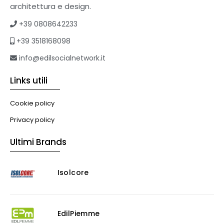
Tetti verdi
architettura e design.
Formazione
+39 0808642233
Corsi on-line
+39 3518168098
eBook
Formazione professionale
info@edilsocialnetwork.it
Libri
Links utili
Illuminazione
Illuminazione
Cookie policy
Impianti VMC
Privacy policy
Muratura
Ultimi Brands
Murature
Progettazione Infrastrutturale
Isolcore
Risanamento E Restauro
Antigraffiti
Antiscivolo
Consolidanti
EdilPiemme