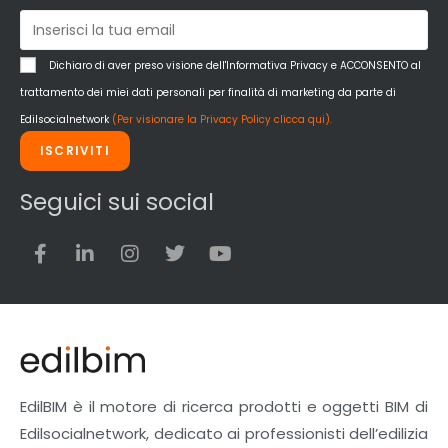
Pareti Interne
reti
Reti di adduzione gas
Dichiaro di aver preso visione dell'Informativa Privacy e ACCONSENTO al
Sicurezza e dpi
trattamento dei miei dati personali per finalità di marketing da parte di
Siderurgia
Edilsocialnetwork
(Per visionare la Privacy Policy clicca qui).
Strumenti di rilievo e misurazione
ISCRIVITI
Strutture
Superfici
Seguici sui social
Teli
Utensili
Veicoli multiuso
Facciate Ventilate
Finiture
Pavimenti e rivestimenti
Pavimenti industriali
Sistemi giardini pensili
EdilBIM è il motore di ricerca prodotti e oggetti BIM di
Supporti per esterni
Edilsocialnetwork, dedicato ai professionisti dell’edilizia