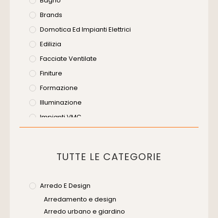
Bagno
Brands
Domotica Ed Impianti Elettrici
Edilizia
Facciate Ventilate
Finiture
Formazione
Illuminazione
Impianti VMC
Muratura
Murature
TUTTE LE CATEGORIE
Progettazione Infrastrutturale
Risanamento E Restauro
Arredo E Design
Senza Categoria
Arredamento e design
Servizi
Arredo urbano e giardino