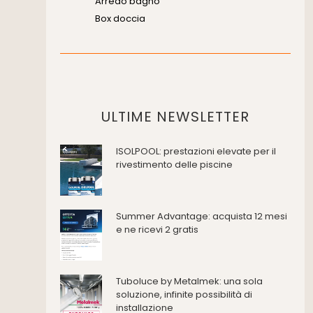
Arredo bagno
Box doccia
Cassette di scarico
Placche di comando per wc
Vasche da bagno
Domotica Ed Impianti Elettrici
Termostati
ULTIME NEWSLETTER
Edilizia
ISOLPOOL: prestazioni elevate per il
Accessori
rivestimento delle piscine
Antincendio e sicurezza
Attrezzature manuali
Cantiere e macchine
Summer Advantage: acquista 12 mesi
Cappe d'aspirazione
e ne ricevi 2 gratis
Consolidamento
Coperture
Deumidificazione
Tuboluce by Metalmek: una sola
Domotica e impianti elettrici
soluzione, infinite possibilità di
installazione
Energie rinnovabili