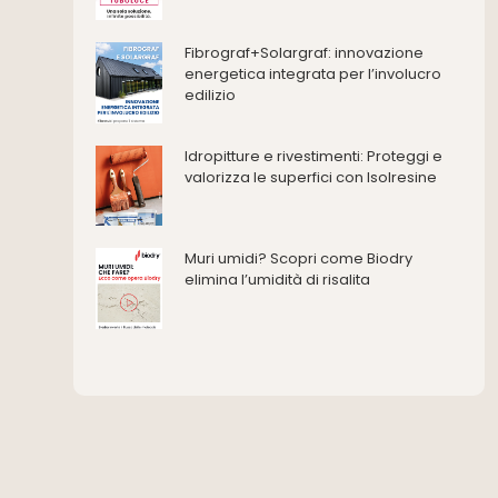
Ferramenta e fissaggi
Impermeabilizzazione
Fibrograf+Solargraf: innovazione
energetica integrata per l’involucro
Impianti idrici e depurazione
edilizio
Impianti termici e climatizzazione
Intonaci, vernici e collanti
Idropitture e rivestimenti: Proteggi e
Isolamento
valorizza le superfici con Isolresine
Materiali da costruzione
Pannelli
Pareti esterne e facciate
Muri umidi? Scopri come Biodry
Pareti Interne
elimina l’umidità di risalita
reti
Reti di adduzione gas
Sicurezza e dpi
Siderurgia
Strumenti di rilievo e misurazione
Strutture
Superfici
Teli