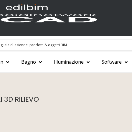
gn
Bagno
Illuminazione
Software
I 3D RILIEVO