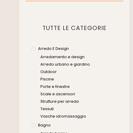
Muratura
Murature
Progettazione Infrastrutturale
TUTTE LE CATEGORIE
Risanamento E Restauro
Senza Categoria
Servizi
Arredo E Design
Arredamento e design
Software
Arredo urbano e giardino
Outdoor
Piscine
Porte e finestre
Scale e ascensori
Strutture per arredo
Tessuti
Vasche idromassaggio
Bagno