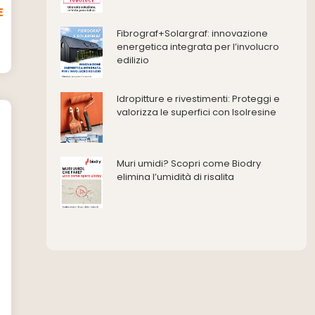
E
Ferramenta e fissaggi
Impermeabilizzazione
Fibrograf+Solargraf: innovazione
energetica integrata per l’involucro
Impianti idrici e depurazione
edilizio
Impianti termici e climatizzazione
Intonaci, vernici e collanti
Idropitture e rivestimenti: Proteggi e
Isolamento
valorizza le superfici con Isolresine
Materiali da costruzione
Pannelli
Pareti esterne e facciate
Muri umidi? Scopri come Biodry
Pareti Interne
elimina l’umidità di risalita
reti
Reti di adduzione gas
Sicurezza e dpi
Siderurgia
Strumenti di rilievo e misurazione
Strutture
Superfici
Teli