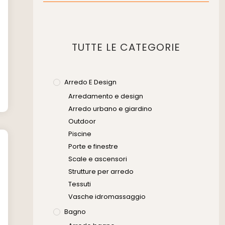
Muratura
Murature
Progettazione Infrastrutturale
TUTTE LE CATEGORIE
Risanamento E Restauro
Senza Categoria
Servizi
Arredo E Design
Arredamento e design
Software
Arredo urbano e giardino
Outdoor
Piscine
Porte e finestre
Scale e ascensori
Strutture per arredo
Tessuti
Vasche idromassaggio
Bagno