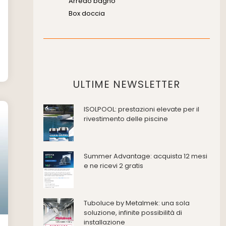
Arredo bagno
Box doccia
Cassette di scarico
A
Placche di comando per wc
Vasche da bagno
Domotica Ed Impianti Elettrici
Termostati
ULTIME NEWSLETTER
Edilizia
ISOLPOOL: prestazioni elevate per il
Accessori
rivestimento delle piscine
Antincendio e sicurezza
Attrezzature manuali
Cantiere e macchine
Summer Advantage: acquista 12 mesi
Cappe d'aspirazione
e ne ricevi 2 gratis
Consolidamento
Coperture
Deumidificazione
Tuboluce by Metalmek: una sola
Domotica e impianti elettrici
soluzione, infinite possibilità di
installazione
Energie rinnovabili