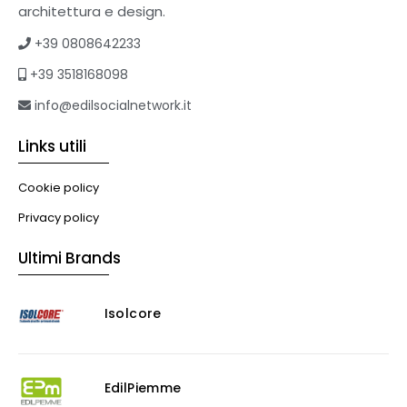
Tetti verdi
architettura e design.
Formazione
+39 0808642233
Corsi on-line
+39 3518168098
eBook
Formazione professionale
info@edilsocialnetwork.it
Libri
Links utili
Illuminazione
Illuminazione
Cookie policy
Impianti VMC
Privacy policy
Muratura
Ultimi Brands
Murature
Progettazione Infrastrutturale
Isolcore
Risanamento E Restauro
Antigraffiti
Antiscivolo
Consolidanti
EdilPiemme