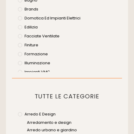
Bagno
Brands
Domotica Ed Impianti Elettrici
Edilizia
Facciate Ventilate
Finiture
Formazione
Illuminazione
Impianti VMC
Muratura
Murature
TUTTE LE CATEGORIE
Progettazione Infrastrutturale
Risanamento E Restauro
Arredo E Design
Senza Categoria
Arredamento e design
Servizi
Arredo urbano e giardino