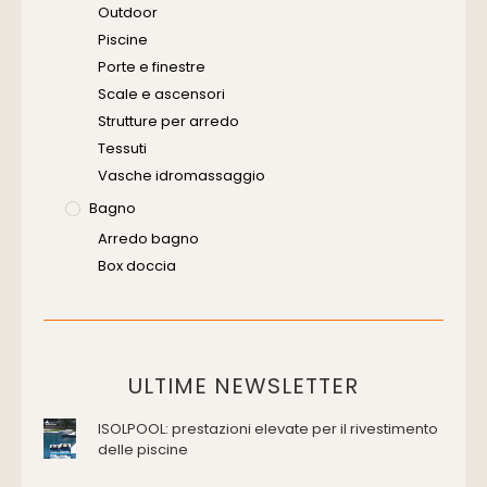
Software
Outdoor
Piscine
Porte e finestre
Scale e ascensori
Strutture per arredo
Tessuti
Vasche idromassaggio
Bagno
Arredo bagno
Box doccia
Cassette di scarico
Placche di comando per wc
Vasche da bagno
Domotica Ed Impianti Elettrici
ULTIME NEWSLETTER
Termostati
ISOLPOOL: prestazioni elevate per il rivestimento
Edilizia
delle piscine
Accessori