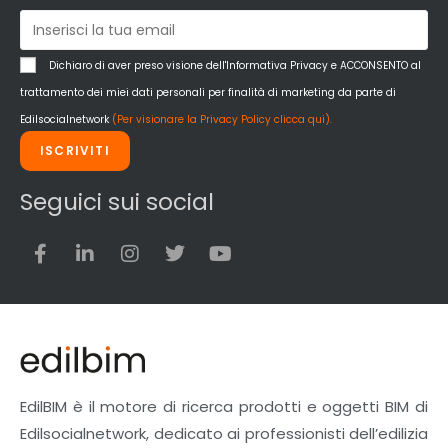
Pareti Interne
reti
Reti di adduzione gas
Dichiaro di aver preso visione dell'Informativa Privacy e ACCONSENTO al
Sicurezza e dpi
trattamento dei miei dati personali per finalità di marketing da parte di
Siderurgia
Edilsocialnetwork
(Per visionare la Privacy Policy clicca qui).
Strumenti di rilievo e misurazione
ISCRIVITI
Strutture
Superfici
Seguici sui social
Teli
Utensili
Veicoli multiuso
Facciate Ventilate
Finiture
Pavimenti e rivestimenti
Pavimenti industriali
Sistemi giardini pensili
EdilBIM è il motore di ricerca prodotti e oggetti BIM di
Supporti per esterni
Edilsocialnetwork, dedicato ai professionisti dell’edilizia