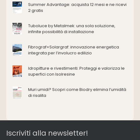
Antincendio e sicurezza
Summer Advantage: acquista 12 mesi e ne ricevi
2 gratis
Attrezzature manuali
Cantiere e macchine
Tuboluce by Metalmek: una sola soluzione,
Cappe d'aspirazione
infinite possibilità di installazione
Consolidamento
Coperture
Fibrograf+Solargraf: innovazione energetica
Deumidificazione
integrata per l’involucro edilizio
Domotica e impianti elettrici
Energie rinnovabili
Idropitture e rivestimenti: Proteggi e valorizza le
Ferramenta e fissaggi
superfici con Isolresine
Impermeabilizzazione
Muri umidi? Scopri come Biodry elimina l’umidità
Impianti idrici e depurazione
di risalita
Impianti termici e climatizzazione
Intonaci, vernici e collanti
Isolamento
Materiali da costruzione
Pannelli
Iscriviti alla newsletter!
Pareti esterne e facciate