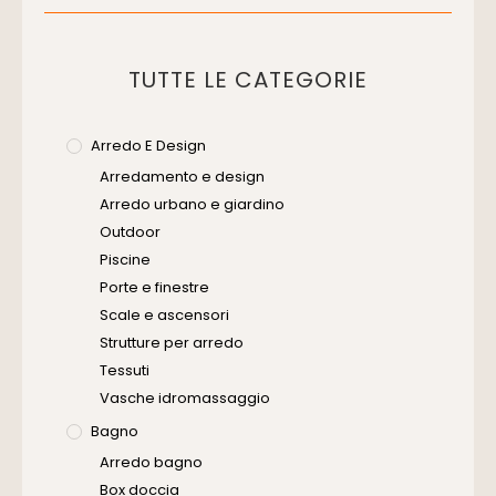
Muratura
Murature
TUTTE LE CATEGORIE
Progettazione Infrastrutturale
Risanamento E Restauro
Arredo E Design
Senza Categoria
Arredamento e design
Servizi
Arredo urbano e giardino
Software
Outdoor
Piscine
Porte e finestre
Scale e ascensori
Strutture per arredo
Tessuti
Vasche idromassaggio
Bagno
Arredo bagno
Box doccia