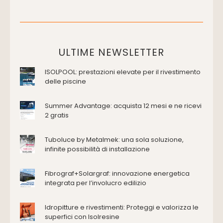
Cassette di scarico
Placche di comando per wc
Vasche da bagno
Domotica Ed Impianti Elettrici
ULTIME NEWSLETTER
Termostati
ISOLPOOL: prestazioni elevate per il rivestimento
Edilizia
delle piscine
Accessori
Antincendio e sicurezza
Summer Advantage: acquista 12 mesi e ne ricevi
2 gratis
Attrezzature manuali
Cantiere e macchine
Tuboluce by Metalmek: una sola soluzione,
Cappe d'aspirazione
infinite possibilità di installazione
Consolidamento
Coperture
Fibrograf+Solargraf: innovazione energetica
Deumidificazione
integrata per l’involucro edilizio
Domotica e impianti elettrici
Energie rinnovabili
Idropitture e rivestimenti: Proteggi e valorizza le
Ferramenta e fissaggi
superfici con Isolresine