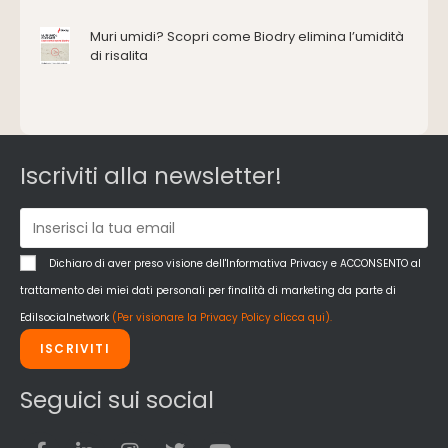
Impermeabilizzazione
Muri umidi? Scopri come Biodry elimina l’umidità
Impianti idrici e depurazione
di risalita
Impianti termici e climatizzazione
Intonaci, vernici e collanti
Isolamento
Materiali da costruzione
Pannelli
Iscriviti alla newsletter!
Pareti esterne e facciate
Pareti Interne
reti
Reti di adduzione gas
Dichiaro di aver preso visione dell'Informativa Privacy e ACCONSENTO al
Sicurezza e dpi
trattamento dei miei dati personali per finalità di marketing da parte di
Siderurgia
Edilsocialnetwork
(Per visionare la Privacy Policy clicca qui).
Strumenti di rilievo e misurazione
ISCRIVITI
Strutture
Superfici
Seguici sui social
Teli
Utensili