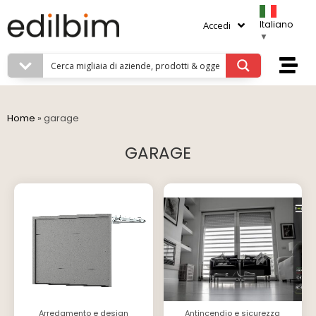
Italiano
Accedi
▼
Home
»
garage
GARAGE
Arredamento e design
Antincendio e sicurezza