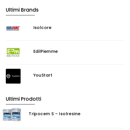
Muratura
Ultimi Brands
Murature
Progettazione Infrastrutturale
Isolcore
Risanamento E Restauro
Antigraffiti
Antiscivolo
Consolidanti
EdilPiemme
Decappante
Detergenti a base acida
Detergenti ad acqua
YouStart
Ossidante
Protettivi
Pulitori
Ultimi Prodotti
Rasanti per muro
Solventi
Tripocem S – Isolresine
Senza Categoria
Servizi