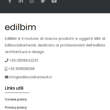
Veicoli multiuso
Facciate Ventilate
Finiture
Pavimenti e rivestimenti
Pavimenti industriali
Sistemi giardini pensili
EdilBIM è il motore di ricerca prodotti e oggetti BIM di
Supporti per esterni
Edilsocialnetwork, dedicato ai professionisti dell’edilizia
Tetti verdi
architettura e design.
Formazione
+39 0808642233
Corsi on-line
+39 3518168098
eBook
Formazione professionale
info@edilsocialnetwork.it
Libri
Links utili
Illuminazione
Illuminazione
Cookie policy
Impianti VMC
Privacy policy