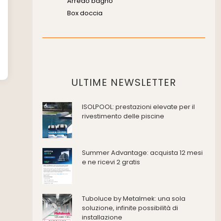
Arredo bagno
Box doccia
Cassette di scarico
Placche di comando per wc
Vasche da bagno
Domotica Ed Impianti Elettrici
Termostati
ULTIME NEWSLETTER
Edilizia
ISOLPOOL: prestazioni elevate per il
Accessori
rivestimento delle piscine
Antincendio e sicurezza
Attrezzature manuali
Cantiere e macchine
Summer Advantage: acquista 12 mesi
Cappe d'aspirazione
e ne ricevi 2 gratis
Consolidamento
Coperture
Deumidificazione
Tuboluce by Metalmek: una sola
Domotica e impianti elettrici
soluzione, infinite possibilità di
installazione
Energie rinnovabili