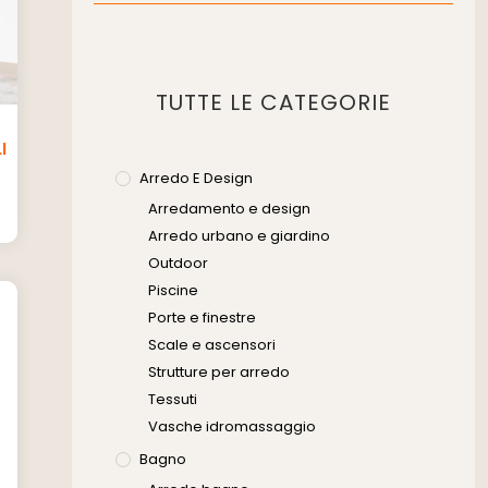
Muratura
Murature
Progettazione Infrastrutturale
TUTTE LE CATEGORIE
Risanamento E Restauro
Senza Categoria
I
Servizi
Arredo E Design
Arredamento e design
Software
Arredo urbano e giardino
Outdoor
Piscine
Porte e finestre
Scale e ascensori
Strutture per arredo
Tessuti
Vasche idromassaggio
Bagno