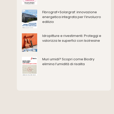
Ferramenta e fissaggi
Impermeabilizzazione
Fibrograf+Solargraf: innovazione
energetica integrata per l’involucro
Impianti idrici e depurazione
edilizio
Impianti termici e climatizzazione
Intonaci, vernici e collanti
Idropitture e rivestimenti: Proteggi e
Isolamento
valorizza le superfici con Isolresine
Materiali da costruzione
Pannelli
Pareti esterne e facciate
Muri umidi? Scopri come Biodry
Pareti Interne
elimina l’umidità di risalita
reti
Reti di adduzione gas
Sicurezza e dpi
Siderurgia
Strumenti di rilievo e misurazione
Strutture
Superfici
Teli