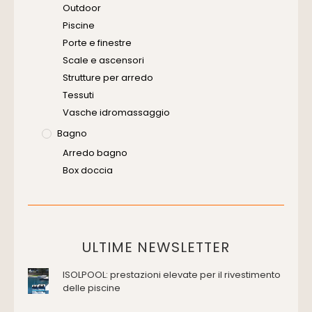
Software
Outdoor
Piscine
Porte e finestre
Scale e ascensori
Strutture per arredo
Tessuti
Vasche idromassaggio
Bagno
Arredo bagno
Box doccia
Cassette di scarico
Placche di comando per wc
Vasche da bagno
Domotica Ed Impianti Elettrici
ULTIME NEWSLETTER
Termostati
ISOLPOOL: prestazioni elevate per il rivestimento
Edilizia
delle piscine
Accessori