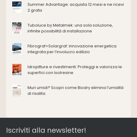
Antincendio e sicurezza
Summer Advantage: acquista 12 mesi e ne ricevi
2 gratis
Attrezzature manuali
Cantiere e macchine
Tuboluce by Metalmek: una sola soluzione,
Cappe d'aspirazione
infinite possibilità di installazione
Consolidamento
Coperture
Fibrograf+Solargraf: innovazione energetica
Deumidificazione
integrata per l’involucro edilizio
Domotica e impianti elettrici
Energie rinnovabili
Idropitture e rivestimenti: Proteggi e valorizza le
Ferramenta e fissaggi
superfici con Isolresine
Impermeabilizzazione
Muri umidi? Scopri come Biodry elimina l’umidità
Impianti idrici e depurazione
di risalita
Impianti termici e climatizzazione
Intonaci, vernici e collanti
Isolamento
Materiali da costruzione
Pannelli
Iscriviti alla newsletter!
Pareti esterne e facciate