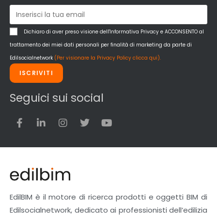
Pareti Interne
reti
Reti di adduzione gas
Dichiaro di aver preso visione dell'Informativa Privacy e ACCONSENTO al
Sicurezza e dpi
trattamento dei miei dati personali per finalità di marketing da parte di
Siderurgia
Edilsocialnetwork
(Per visionare la Privacy Policy clicca qui).
Strumenti di rilievo e misurazione
ISCRIVITI
Strutture
Superfici
Seguici sui social
Teli
Utensili
Veicoli multiuso
Facciate Ventilate
Finiture
Pavimenti e rivestimenti
Pavimenti industriali
Sistemi giardini pensili
EdilBIM è il motore di ricerca prodotti e oggetti BIM di
Supporti per esterni
Edilsocialnetwork, dedicato ai professionisti dell’edilizia