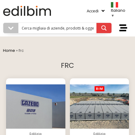
Italiano
Accedi
▼
Home
»
frc
FRC
Edilizia
Edilizia