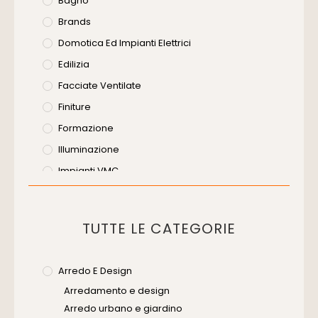
Bagno
Brands
Domotica Ed Impianti Elettrici
Edilizia
Facciate Ventilate
Finiture
Formazione
Illuminazione
Impianti VMC
Muratura
Murature
TUTTE LE CATEGORIE
Progettazione Infrastrutturale
Risanamento E Restauro
Arredo E Design
Senza Categoria
Arredamento e design
Servizi
Arredo urbano e giardino