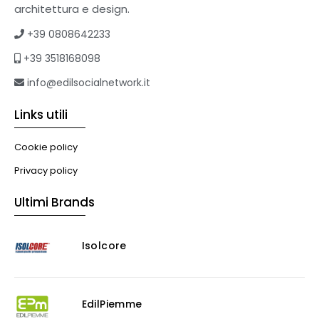
Tetti verdi
architettura e design.
Formazione
+39 0808642233
Corsi on-line
+39 3518168098
eBook
Formazione professionale
info@edilsocialnetwork.it
Libri
Links utili
Illuminazione
Illuminazione
Cookie policy
Impianti VMC
Privacy policy
Muratura
Ultimi Brands
Murature
Progettazione Infrastrutturale
Isolcore
Risanamento E Restauro
Antigraffiti
Antiscivolo
Consolidanti
EdilPiemme