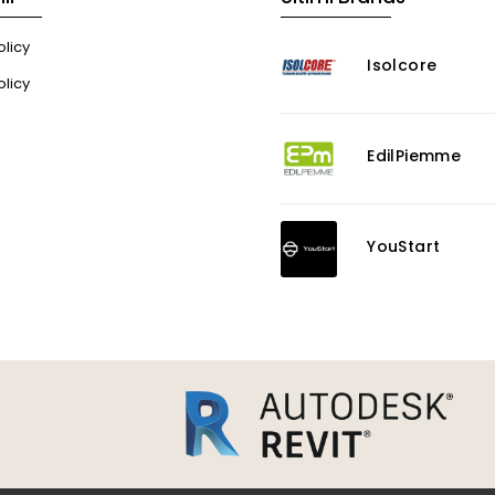
licy
Isolcore
olicy
EdilPiemme
YouStart