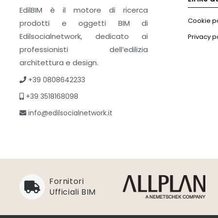
EdilBIM è il motore di ricerca
Cookie po
prodotti e oggetti BIM di
Edilsocialnetwork, dedicato ai
Privacy p
professionisti dell’edilizia
architettura e design.
+39 0808642233
+39 3518168098
info@edilsocialnetwork.it
Fornitori
Ufficiali BIM