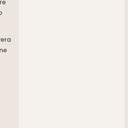
re
o
vera
one