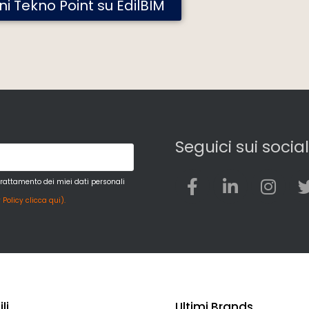
oni Tekno Point su EdilBIM
Seguici sui social
trattamento dei miei dati personali
 Policy clicca qui).
li
Ultimi Brands