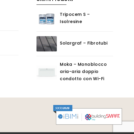
Tripocem S –
Isolresine
Solargraf – Fibrotubi
Moka – Monoblocco
aria-aria doppio
condotto con Wi-Fi