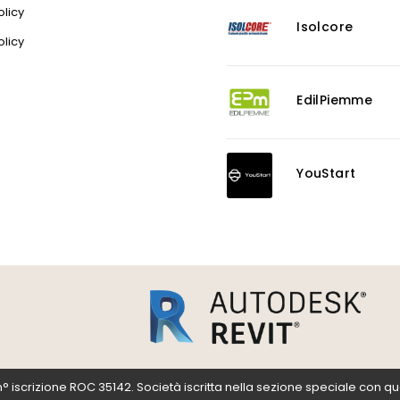
licy
Isolcore
olicy
EdilPiemme
YouStart
scrizione ROC 35142. Società iscritta nella sezione speciale con qualific