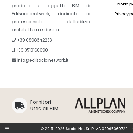
Cookie po
prodotti e oggetti BIM di
Edilsocialnetwork, dedicato ai
Privacy p
professionisti dell’edilizia
architettura e design.
+39 0808642233
+39 3518168098
info@edilsocialnetwork.it
Fornitori
Ufficiali BIM
© 2015-2026 Social Net Srl P.IVA 08065360722 - n° i