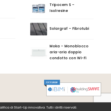
Tripocem S –
Isolresine
Solargraf – Fibrotubi
Moka – Monoblocco
aria-aria doppio
condotto con Wi-Fi
a di Start-Up innovativa. Tutti i diritti riservati.