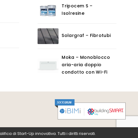
Tripocem S –
Isolresine
Solargraf – Fibrotubi
Moka – Monoblocco
aria-aria doppio
condotto con Wi-Fi
a di Start-Up innovativa. Tutti i diritti riservati.