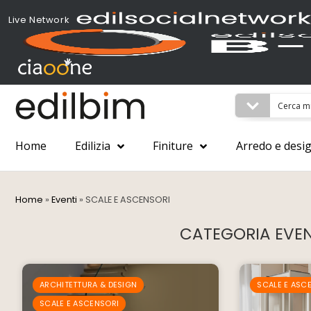
Live Network
Home
Edilizia
Finiture
Arredo e desi
Home
»
Eventi
»
SCALE E ASCENSORI
CATEGORIA EVEN
,
ARCHITETTURA & DESIGN
SCALE E ASC
SCALE E ASCENSORI