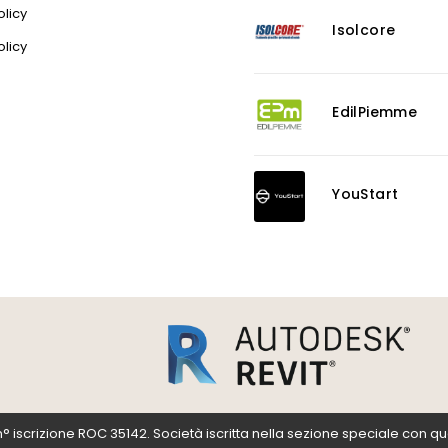
licy
Isolcore
olicy
EdilPiemme
YouStart
scrizione ROC 35142. Società iscritta nella sezione speciale con qualific