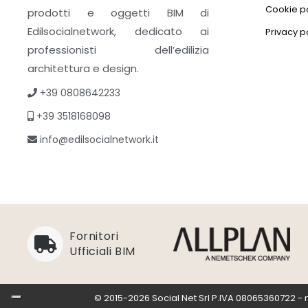
Cookie po
prodotti e oggetti BIM di
Edilsocialnetwork, dedicato ai
Privacy p
professionisti dell’edilizia
architettura e design.
+39 0808642233
+39 3518168098
info@edilsocialnetwork.it
Fornitori
Ufficiali BIM
© 2015-2026 Social Net Srl P.IVA 08065360722 - n° i