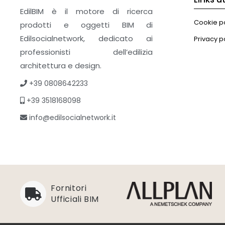
EdilBIM è il motore di ricerca
Cookie po
prodotti e oggetti BIM di
Edilsocialnetwork, dedicato ai
Privacy p
professionisti dell’edilizia
architettura e design.
+39 0808642233
+39 3518168098
info@edilsocialnetwork.it
Fornitori
Ufficiali BIM