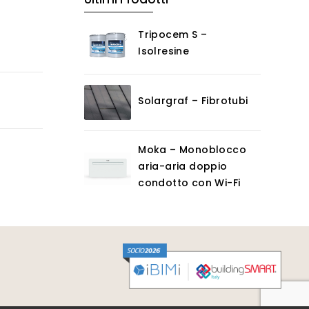
Tripocem S –
Isolresine
Solargraf – Fibrotubi
Moka – Monoblocco
aria-aria doppio
condotto con Wi-Fi