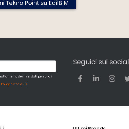
oni Tekno Point su EdilBIM
Seguici sui social
trattamento dei miei dati personali
 Policy clicca qui).
li
Ultimi Brands