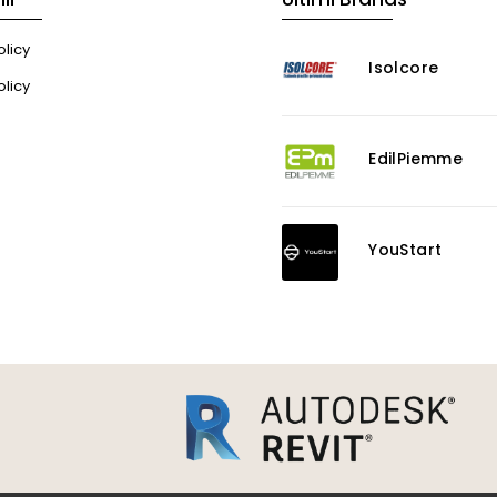
licy
Isolcore
olicy
EdilPiemme
YouStart