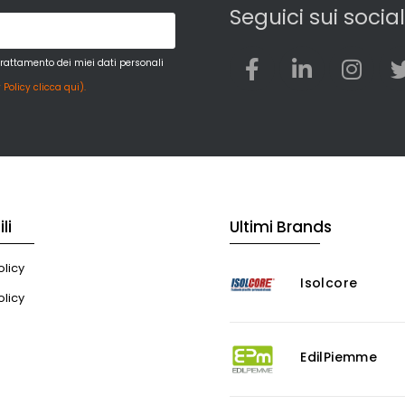
Seguici sui social
trattamento dei miei dati personali
 Policy clicca qui).
li
Ultimi Brands
licy
Isolcore
olicy
EdilPiemme