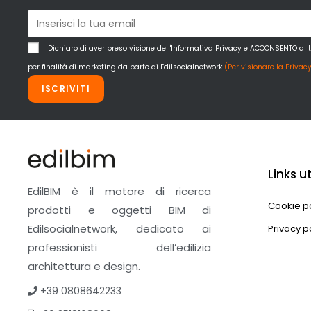
Dichiaro di aver preso visione dell'Informativa Privacy e ACCONSENTO al 
per finalità di marketing da parte di Edilsocialnetwork
(Per visionare la Privacy
ISCRIVITI
Links uti
EdilBIM è il motore di ricerca
Cookie po
prodotti e oggetti BIM di
Edilsocialnetwork, dedicato ai
Privacy p
professionisti dell’edilizia
architettura e design.
+39 0808642233