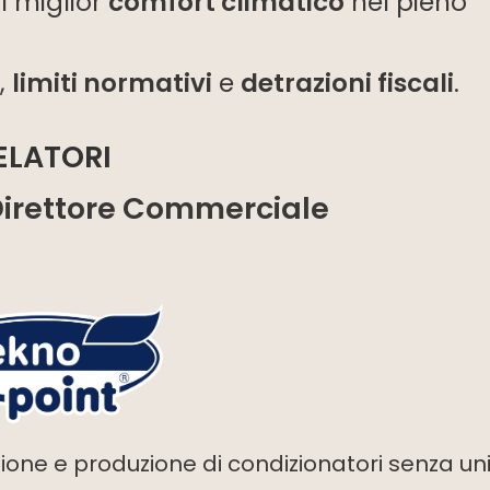
il miglior
comfort climatico
nel pieno
,
limiti normativi
e
detrazioni fiscali
.
ELATORI
Direttore Commerciale
ione e produzione di condizionatori senza un