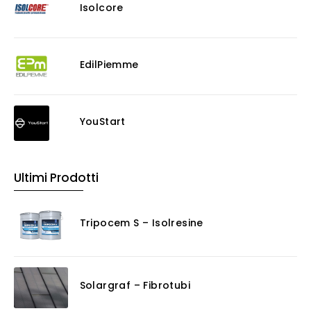
Isolcore
EdilPiemme
YouStart
Ultimi Prodotti
Tripocem S – Isolresine
Solargraf – Fibrotubi