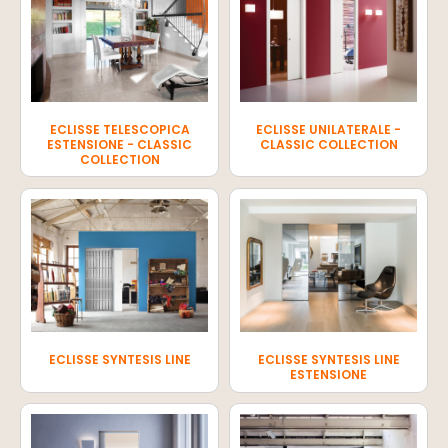
ECLISSE TELESCOPICA
ECLISSE UNILATERALE -
ESTENSIONE - CLASSIC
CLASSIC COLLECTION
COLLECTION
ECLISSE SYNTESIS LINE
ECLISSE SYNTESIS LINE
ESTENSIONE