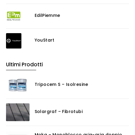
EdilPiemme
YouStart
Ultimi Prodotti
Tripocem S – Isolresine
Solargraf – Fibrotubi
Moka – Monoblocco aria-aria doppio