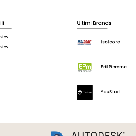
li
Ultimi Brands
licy
Isolcore
olicy
EdilPiemme
YouStart