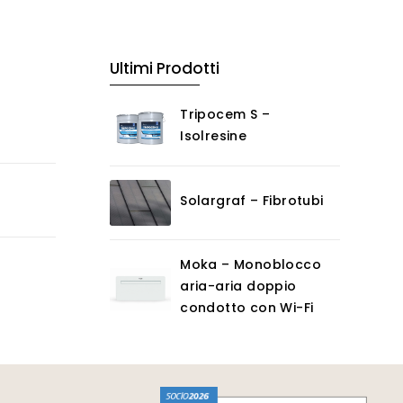
Ultimi Prodotti
Tripocem S –
Isolresine
Solargraf – Fibrotubi
Moka – Monoblocco
aria-aria doppio
condotto con Wi-Fi