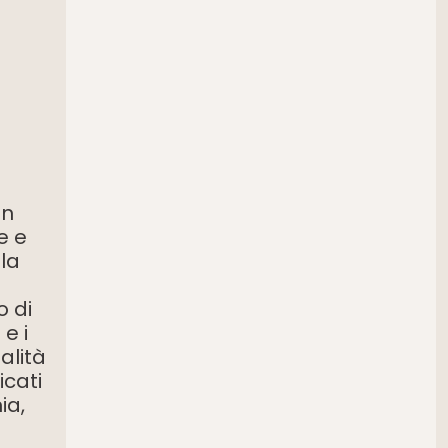
on
e e
lla
o di
e i
alità
icati
ia,