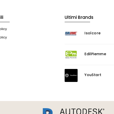
li
Ultimi Brands
licy
Isolcore
olicy
EdilPiemme
YouStart