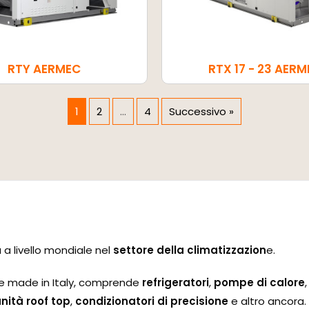
RTY AERMEC
RTX 17 - 23 AER
1
2
…
4
Successivo »
a a livello mondiale nel
settore della climatizzazion
e.
rie made in Italy, comprende
refrigeratori
,
pompe di calore
nità roof top
,
condizionatori di precisione
e altro ancora.