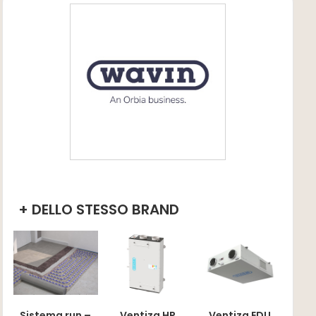
+ DELLO STESSO BRAND
Sistema run –
Ventiza HP
Ventiza EDU