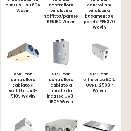
puntuali REK60A
controllore
controllore
Wavin
wireless a
wireless a
soffitto/parete
basamento e
REK160 Wavin
parete REK370
Wavin
VMC con
VMC con
VMC con
controllore
controllore
efficienza 90%
cablato a
cablato a
UVNE-2500P
soffitto UV3-
parete da
Wavin
510S Wavin
incasso UV3-
150P Wavin