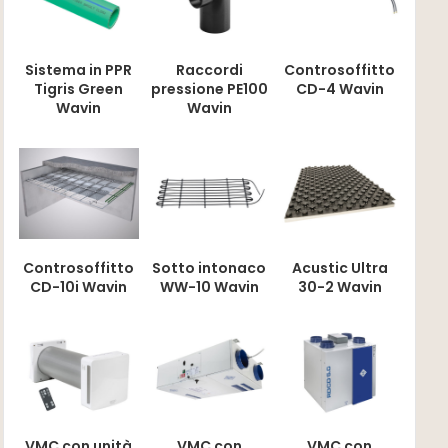
Sistema in PPR
Raccordi
Controsoffitto
Tigris Green
pressione PE100
CD-4 Wavin
Wavin
Wavin
Controsoffitto
Sotto intonaco
Acustic Ultra
CD-10i Wavin
WW-10 Wavin
30-2 Wavin
VMC con unità
VMC con
VMC con