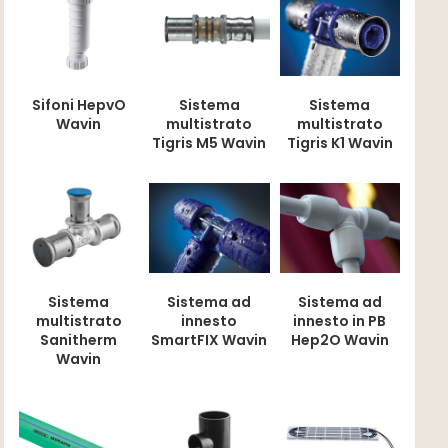
Sifoni HepvO
Sistema
Sistema
Wavin
multistrato
multistrato
Tigris M5 Wavin
Tigris K1 Wavin
Sistema
Sistema ad
Sistema ad
multistrato
innesto
innesto in PB
Sanitherm
SmartFIX Wavin
Hep2O Wavin
Wavin