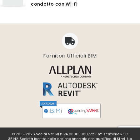
condotto con Wi-Fi
Fornitori Ufficiali BIM
© 2015-2026 Social Net Srl P.IVA 08065360722 - n° iscrizione ROC
35142. Società iscritta nella sezione speciale con qualifica di Start-Up