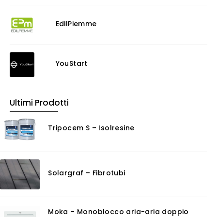
EdilPiemme
YouStart
Ultimi Prodotti
Tripocem S – Isolresine
Solargraf – Fibrotubi
Moka – Monoblocco aria-aria doppio