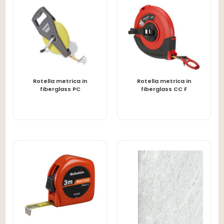
Rotella metrica in
Rotella metrica in
LEGGI TUTTO
LEGGI TUTTO
fiberglass PC
fiberglass CC F