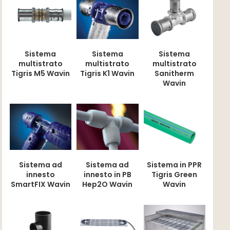
Sistema
Sistema
Sistema
multistrato
multistrato
multistrato
Tigris M5 Wavin
Tigris K1 Wavin
Sanitherm
Wavin
Sistema ad
Sistema ad
Sistema in PPR
innesto
innesto in PB
Tigris Green
SmartFIX Wavin
Hep2O Wavin
Wavin