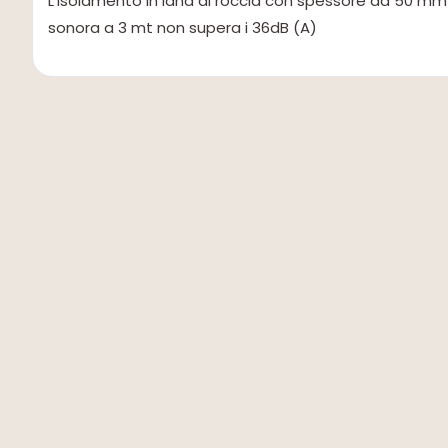
L’isolamento in lana di roccia con spessore da 50 mm ga
sonora a 3 mt non supera i 36dB (A)