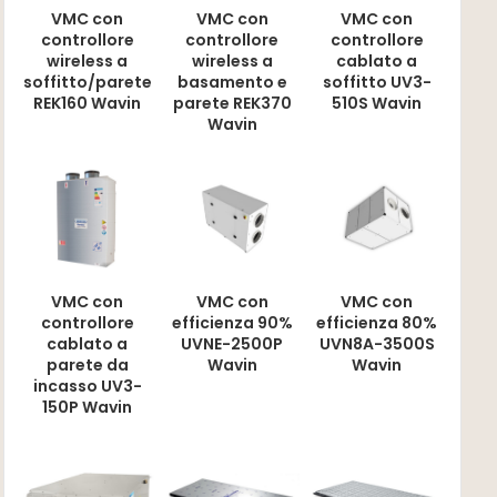
VMC con
VMC con
VMC con
controllore
controllore
controllore
wireless a
wireless a
cablato a
soffitto/parete
basamento e
soffitto UV3-
REK160 Wavin
parete REK370
510S Wavin
Wavin
VMC con
VMC con
VMC con
controllore
efficienza 90%
efficienza 80%
cablato a
UVNE-2500P
UVN8A-3500S
parete da
Wavin
Wavin
incasso UV3-
150P Wavin