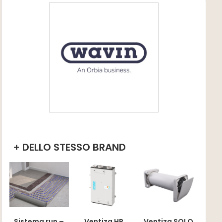
+ DELLO STESSO BRAND
Sistema run –
Ventiza HP
Ventiza SOLO