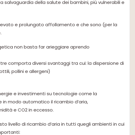
la salvaguardia della salute dei bambini, più vulnerabili e
 elevato e prolungato affollamento e che sono (per la
.
getica non basta far arieggiare aprendo
tre comporta diversi svantaggi tra cui: la dispersione di
tili, pollini e allergeni)
ergie e investimenti su tecnologie come la
e in modo automatico il ricambio d’aria,
’umidità e CO2 in eccesso.
to livello di ricambio d’aria in tutti quegli ambienti in cui
mportanti: