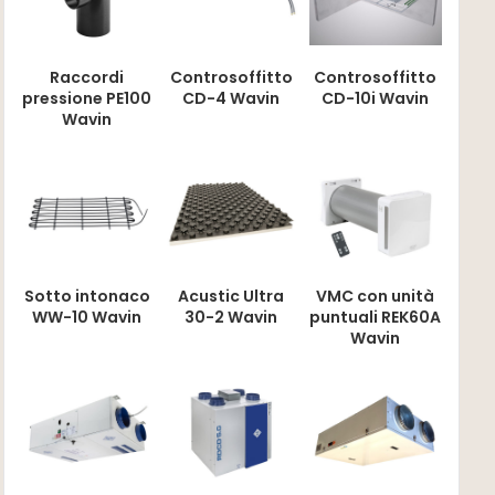
Raccordi
Controsoffitto
Controsoffitto
pressione PE100
CD-4 Wavin
CD-10i Wavin
Wavin
Sotto intonaco
Acustic Ultra
VMC con unità
WW-10 Wavin
30-2 Wavin
puntuali REK60A
Wavin