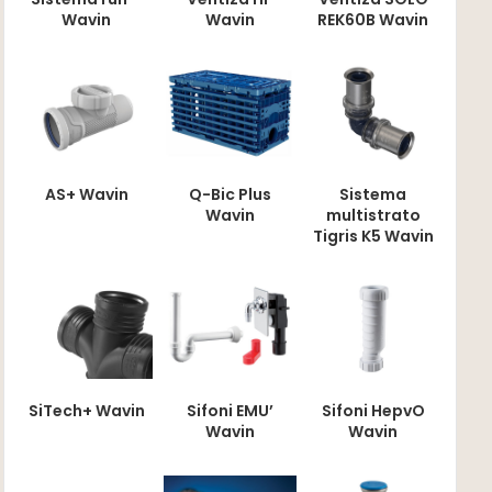
Wavin
Wavin
REK60B Wavin
AS+ Wavin
Q-Bic Plus
Sistema
Wavin
multistrato
Tigris K5 Wavin
SiTech+ Wavin
Sifoni EMU’
Sifoni HepvO
Wavin
Wavin