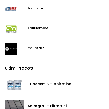
Isolcore
EdilPiemme
YouStart
Ultimi Prodotti
Tripocem S – Isolresine
Solargraf – Fibrotubi