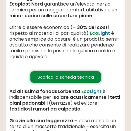
Ecoplast Nord
garantisce un’elevata inerzia
termica per un maggior comfort abitativo e un
minor carico sulle coperture piane
.
Oltre a essere economico (
– 30% dei costi
rispetto ai materiali di pari qualità)
Eco
Light
è
anche semplice da posare: è un prodotto semi-
asciutto che consente di realizzare pendenze
facili e precise e la posa della guaina a caldo e
liquida è agevole.
Scarica la scheda tecnica
Ad altissima fonoassorbenza
Eco
Light
è
indispensabile per
isolare acusticamente i tetti
piani pedonabili
(terrazze) ed evitare i
fastidiosi rumori da calpestio
.
Grazie alla sua leggerezza
– pesa meno di un
terzo di un massetto tradizionale – esercita un