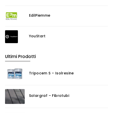
EdilPiemme
YouStart
Ultimi Prodotti
Tripocem S – Isolresine
Solargraf – Fibrotubi