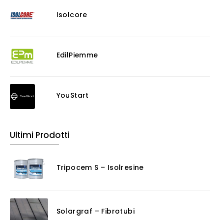
Isolcore
EdilPiemme
YouStart
Ultimi Prodotti
Tripocem S – Isolresine
Solargraf – Fibrotubi