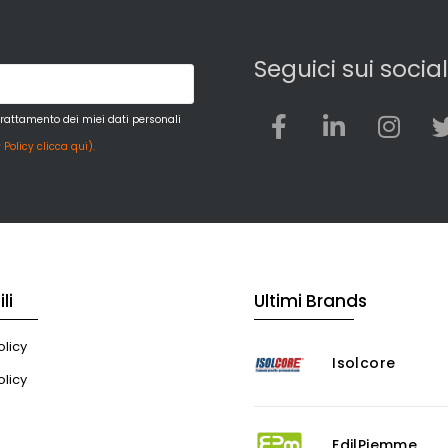
Seguici sui social
trattamento dei miei dati personali
 Policy clicca qui).
li
Ultimi Brands
licy
Isolcore
olicy
EdilPiemme