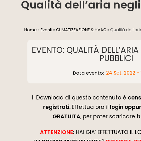
Qualità dell’aria negl
Home
»
Eventi
»
CLIMATIZZAZIONE & HVAC
»
Qualità dell’ar
EVENTO: QUALITÀ DELL’ARIA
PUBBLICI
Data evento:
24 Set, 2022 -
Il Download di questo contenuto è
cons
registrati.
Effettua ora il
login oppur
GRATUITA
, per poter scaricare tu
ATTENZIONE
:
HAI GIA’ EFFETTUATO IL 