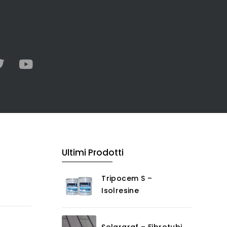
Ultimi Prodotti
Tripocem S –
Isolresine
Solargraf – Fibrotubi