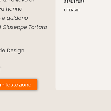
STRUTTURE
tica hanno
UTENSILI
o e guidano
di Giuseppe Tortato
ide Design
manifestazione