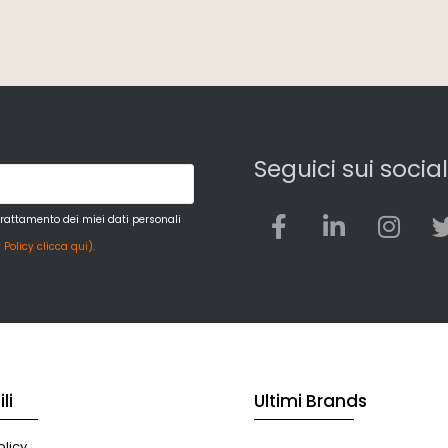
Seguici sui social
trattamento dei miei dati personali
 Policy clicca qui).
li
Ultimi Brands
licy