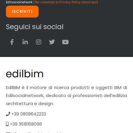
Edilsocialnetwork
(Per visionare la Privacy Policy clicca qui).
ISCRIVITI
Seguici sui social
EdilBIM è il motore di ricerca prodotti e oggetti BIM di
Edilsocialnetwork, dedicato ai professionisti dell’edilizia
architettura e design.
+39 0808642233
+39 3518168098