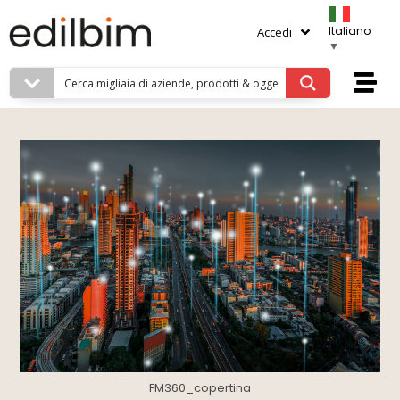
Italiano
Accedi
▼
FM360_copertina