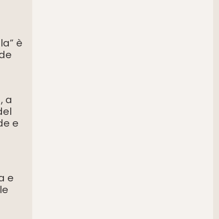
la” è
nde
, a
del
de e
a e
le