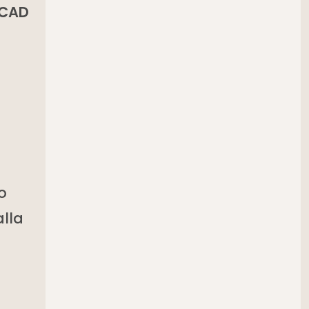
B-CAD
o
alla