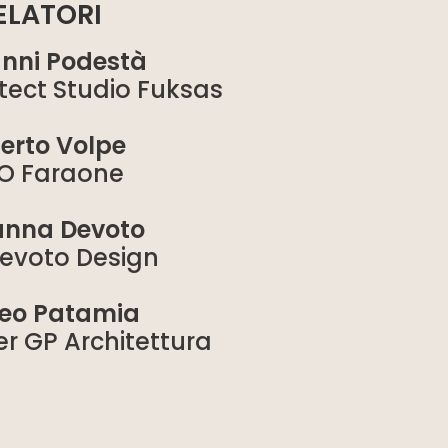
ELATORI
nni Podestà
itect Studio Fuksas
erto Volpe
O Faraone
anna Devoto
evoto Design
eo Patamia
 GP Architettura