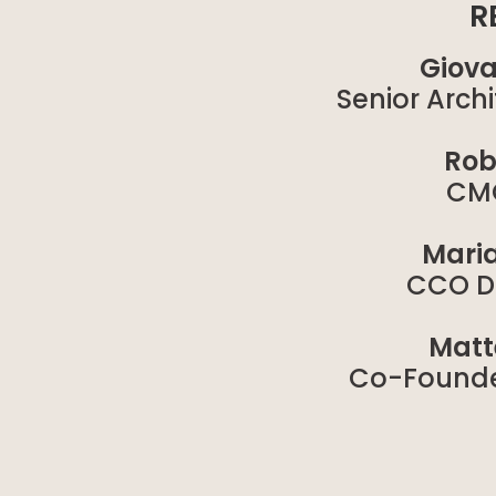
R
Giova
Senior Arch
Rob
CM
Mari
CCO D
Matt
Co-Founder