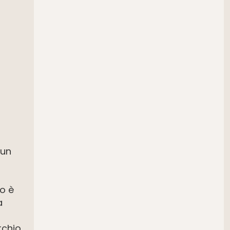
 un
vo è
a
rchio