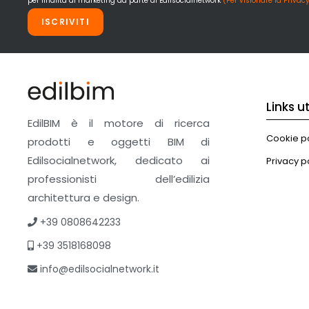
per finalità di marketing da parte di Edilsocialnetwork
(Per visionare la Privacy
ISCRIVITI
Links uti
EdilBIM è il motore di ricerca
Cookie po
prodotti e oggetti BIM di
Edilsocialnetwork, dedicato ai
Privacy p
professionisti dell’edilizia
architettura e design.
+39 0808642233
+39 3518168098
info@edilsocialnetwork.it