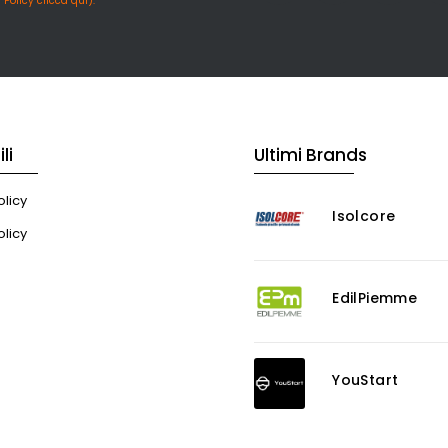
 Policy clicca qui).
li
Ultimi Brands
licy
Isolcore
olicy
EdilPiemme
YouStart