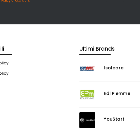
 Policy clicca qui).
li
Ultimi Brands
licy
Isolcore
olicy
EdilPiemme
YouStart