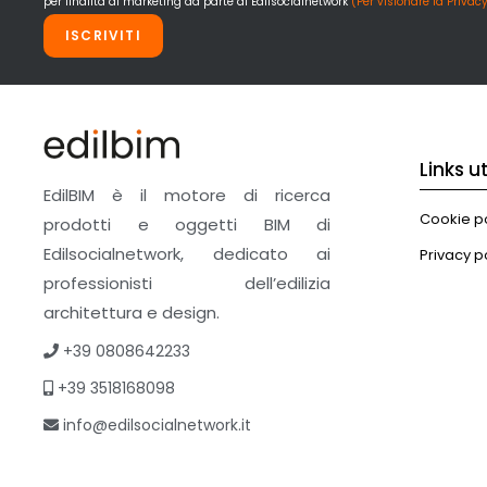
per finalità di marketing da parte di Edilsocialnetwork
(Per visionare la Privacy
ISCRIVITI
Links uti
EdilBIM è il motore di ricerca
Cookie po
prodotti e oggetti BIM di
Edilsocialnetwork, dedicato ai
Privacy p
professionisti dell’edilizia
architettura e design.
+39 0808642233
+39 3518168098
info@edilsocialnetwork.it