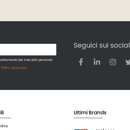
Seguici sui social
trattamento dei miei dati personali
 Policy clicca qui).
li
Ultimi Brands
licy