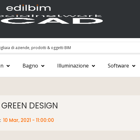
gn
Bagno
Illuminazione
Software
 GREEN DESIGN
:
10 Mar, 2021 - 11:00:00