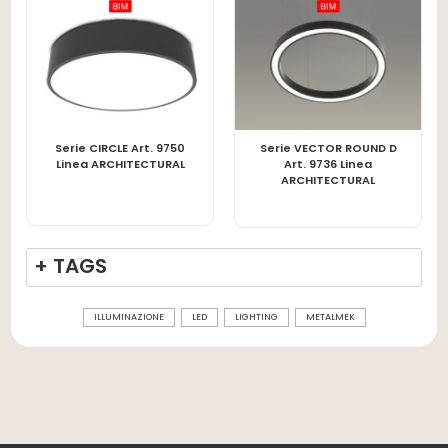
Serie CIRCLE Art. 9750
Serie VECTOR ROUND D
LEGGI TUTTO
LEGGI TUTTO
Linea ARCHITECTURAL
Art. 9736 Linea
ARCHITECTURAL
+ TAGS
ILLUMINAZIONE
LED
LIGHTING
METALMEK