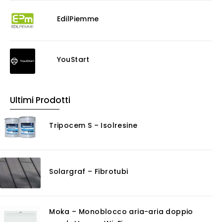
EdilPiemme
YouStart
Ultimi Prodotti
Tripocem S – Isolresine
Solargraf – Fibrotubi
Moka – Monoblocco aria-aria doppio