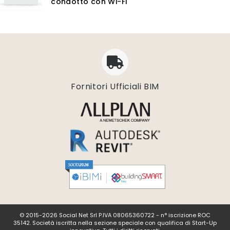
condotto con Wi-Fi
Fornitori Ufficiali BIM
© 2015-2026 Social Net Srl P.IVA 08065360722 - n° iscrizione ROC
35142. Società iscritta nella sezione speciale con qualifica di Start-Up