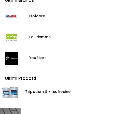
Ultimi Brands
Isolcore
EdilPiemme
YouStart
Ultimi Prodotti
Tripocem S – Isolresine