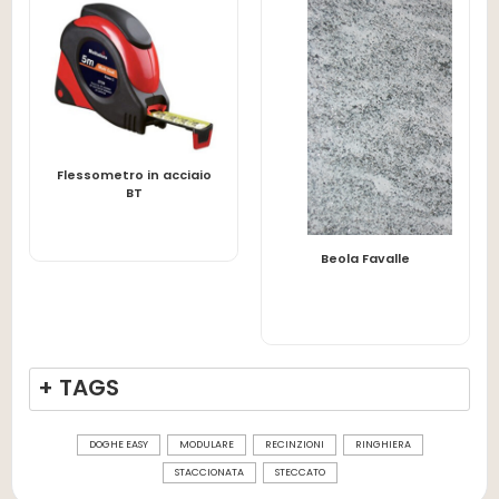
Flessometro in acciaio
LEGGI TUTTO
BT
LEGGI TUTTO
Beola Favalle
+ TAGS
DOGHE EASY
MODULARE
RECINZIONI
RINGHIERA
STACCIONATA
STECCATO