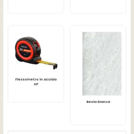
Flessometro in acciaio
LEGGI TUTTO
AP
LEGGI TUTTO
Beola bianca