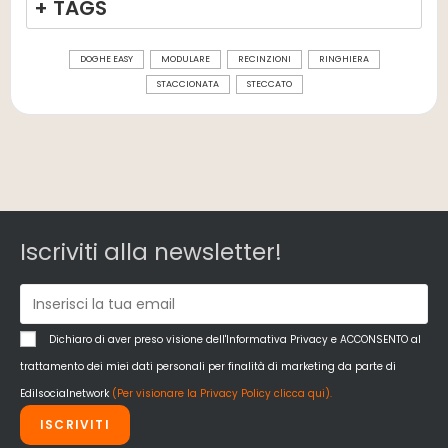
+ TAGS
DOGHE EASY
MODULARE
RECINZIONI
RINGHIERA
STACCIONATA
STECCATO
Iscriviti alla newsletter!
Dichiaro di aver preso visione dell'Informativa Privacy e ACCONSENTO al
trattamento dei miei dati personali per finalità di marketing da parte di
Edilsocialnetwork
(Per visionare la Privacy Policy clicca qui).
ISCRIVITI