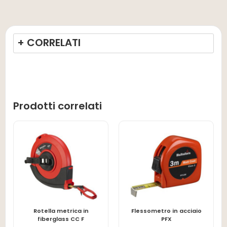
+ CORRELATI
Prodotti correlati
Rotella metrica in
Flessometro in acciaio
LEGGI TUTTO
LEGGI TUTTO
fiberglass CC F
PFX