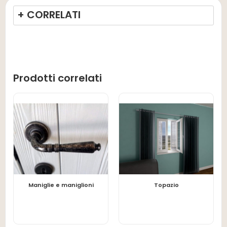
+ CORRELATI
Prodotti correlati
LEGGI TUTTO
LEGGI TUTTO
Maniglie e maniglioni
Topazio